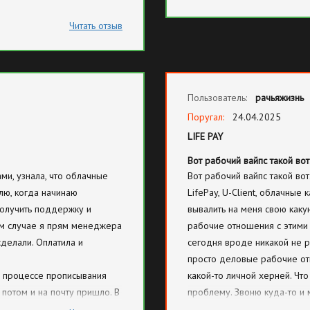
Читать отзыв
Пользователь:
рачьяжизнь
Поругал:
24.04.2025
LIFE PAY
Вот рабочий вайпс такой во
ми, узнала, что облачные
Вот рабочий вайпс такой вот.
блю, когда начинаю
LifePay, U-Client, облачные
получить поддержку и
вывалить на меня свою каку
ем случае я прям менеджера
рабочие отношения с этими
делали. Оплатила и
сегодня вроде никакой не р
просто деловые рабочие от
В процессе прописывания
какой-то личной херней. Чт
потом и на почту пришло. В
проблему. Звоню куда-то и м
на вопросы по почте
меня происходит. Я такая, я 