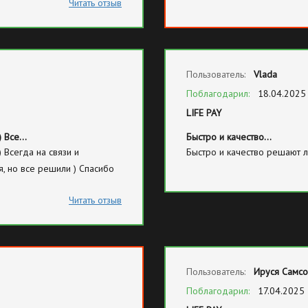
Читать отзыв
ифах, даже самых базовых,
меня %удалено%.
с живыми людьми. Вот так
Пользователь:
Vlada
Поблагодарил:
18.04.2025
LIFE PAY
) Все…
Быстро и качество…
Всегда на связи и
Быстро и качество решают 
, но все решили ) Спасибо
Читать отзыв
Пользователь:
Ируся Самс
Поблагодарил:
17.04.2025