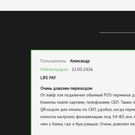
Пользователь:
Александр
Поблагодарил:
22.05.2026
LIFE PAY
Очень доволен переходом
От лайф пэя подключил обычный POS-терминал дл
Клиенты платят картами, телефонами, СБП. Также п
QR-кодом для оплаты по СБП, удобно, когда терм
помогла настроить фискализацию под 54-ФЗ, все л
чем у банка, где я был раньше. Очень доволен п