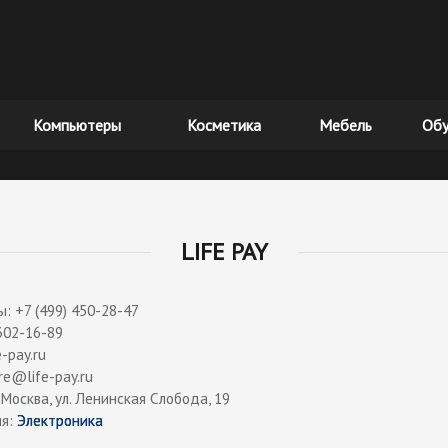
Компьютеры
Косметика
Мебель
Обу
LIFE PAY
: +7 (499) 450-28-47
 302-16-89
e-pay.ru
re@life-pay.ru
. Москва, ул. Ленинская Слобода, 19
ия:
Электроника