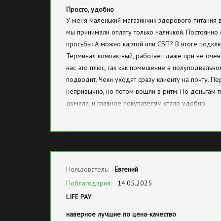
Просто, удобно
У меня маленький магазинчик здорового питания 
мы принимали оплату только наличкой. Постоянно
просьбы: А можно картой или СБП? В итоге подкл
Терминал компактный, работает даже при не очен
нас это плюс, так как помещение в полуподвально
подводит. Чеки уходят сразу клиенту на почту. П
непривычно, но потом вошли в ритм. По деньгам 
думала, и главное покупателям стало удобно
Пользователь:
Евгений
Поблагодарил:
14.05.2025
LIFE PAY
наверное лучшие по цена-качество