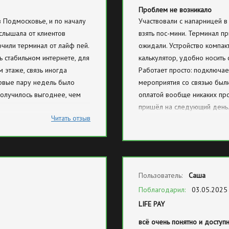
Проблем не возникало
в Подмосковье, и по началу
Участвовали с напарницей в
 слышала от клиентов
взять пос-мини. Терминал п
ючили терминал от лайф пей.
ожидали. Устройство компак
ь стабильном интернете, для
калькулятор, удобно носить 
м этаже, связь иногда
Работает просто: подключае
ервые пару недель было
мероприятия со связью были
получилось выгоднее, чем
оплатой вообще никаких про
пришёл на следующий день. 
Читать отзыв
положительные впечатления
Пользователь:
Саша
Поблагодарил:
03.05.2025
LIFE PAY
всё очень понятно и доступн