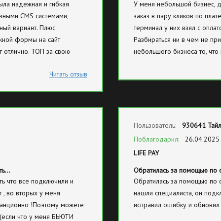
ыла надежная и гибкая
У меня небольшой бизнес, до
азными CMS системами,
заказ в пару кликов по пла
ный вариант. Плюс
терминал у них взял с оплат
жной формы на сайт
Разбираться ни в чем не при
т отлично. ТОП за свою
небольшого бизнеса то, что
Читать отзыв
Пользователь:
930641 Тай
Поблагодарил:
26.04.2025
LIFE PAY
ать…
Обратилась за помощью по 
ть что все подключили и
Обратилась за помощью по 
 , во вторых у меня
нашли специалиста, он подк
танционно !Поэтому можете
исправил ошибку и обновил
 (если что у меня БЬЮТИ