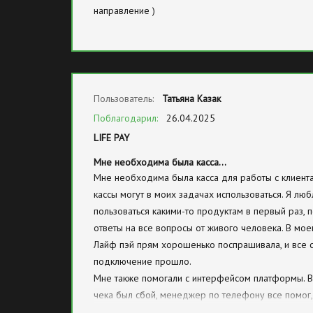
направление )
Пользователь:
​Татьяна Казак
Поблагодарил:
26.04.2025
LIFE PAY
Мне необходима была касса…
Мне необходима была касса для работы с клиента
кассы могут в моих задачах использоваться. Я лю
пользоваться какими-то продуктам в первый раз, 
ответы на все вопросы от живого человека. В мо
Лайф пэй прям хорошенько поспрашивала, и все с
подключение прошло.
Мне также помогали с интерфейсом платформы. 
чека был сбой, менеджер по телефону все помог, 
общем, меня устраивает уровень сервиса, ответы 