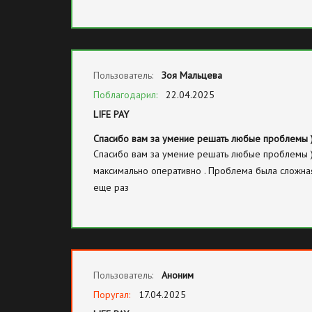
приходят быстро, хотелось бы, чтобы на всех тар
была возможность по телефону голосом общаться 
будет изумительно! Благодарю
Пользователь:
Зоя Мальцева
Поблагодарил:
22.04.2025
LIFE PAY
Спасибо вам за умение решать любые проблемы 
Спасибо вам за умение решать любые проблемы ) 
максимально оперативно . Проблема была сложная
еще раз
Пользователь:
Аноним
Поругал:
17.04.2025