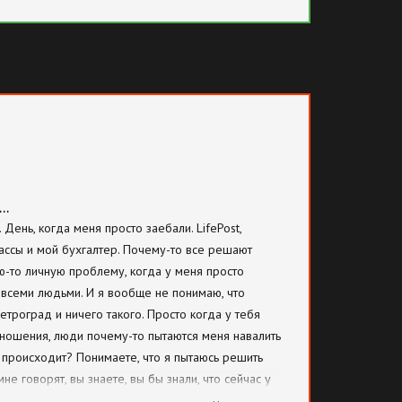
т…
 День, когда меня просто заебали. LifePost,
 кассы и мой бухгалтер. Почему-то все решают
ю-то личную проблему, когда у меня просто
 всеми людьми. И я вообще не понимаю, что
етроград и ничего такого. Просто когда у тебя
ношения, люди почему-то пытаются меня навалить
о происходит? Понимаете, что я пытаюсь решить
не говорят, вы знаете, вы бы знали, что сейчас у
не хочу знать, что у вас происходит. Потому что у