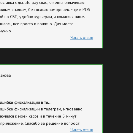
ставка еды. life pay спас, клиенты оплачивают
тежным ссылкам, без всяких заморочек. Еще и POS-
ой по СБП, удобно курьерам, и комиссия ниже.
шлось, все просто и понятно. Для моего
 нужно
Читать отзыв
лакова
ошибке фискализации в те…
ошибке фискализации в телеграм, мгновенно
лючился к моей кассе и в течение 5 минут
 приложение. Спасибо за решение вопроса!
Читать отзыв