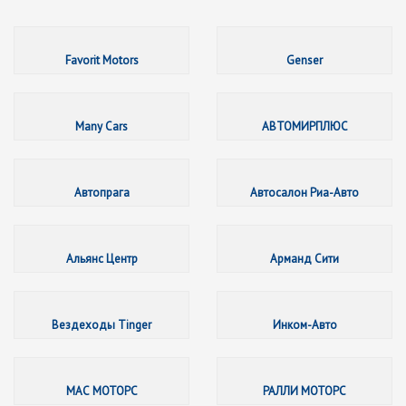
Favorit 
Favorit Motors
Genser
Many Ca
Many Cars
АВТОМИРПЛЮС
Автопра
Автопрага
Автосалон Риа-Авто
Альянс 
Альянс Центр
Арманд Сити
Вездех
Вездеходы Tinger
Инком-Авто
МАС МО
МАС МОТОРС
РАЛЛИ МОТОРС