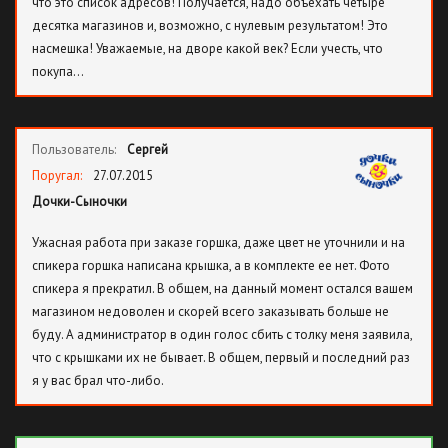
что это список адресов! Получается, надо объехать четыре
десятка магазинов и, возможно, с нулевым результатом! Это
насмешка! Уважаемые, на дворе какой век? Если учесть, что
покупа…
Пользователь:
Сергей
Поругал:
27.07.2015
Дочки-Сыночки
Ужасная работа при заказе горшка, даже цвет не уточнили и на
спикера горшка написана крышка, а в комплекте ее нет. Фото
спикера я прекратил. В общем, на данный момент остался вашем
магазином недоволен и скорей всего заказывать больше не
буду. А администратор в один голос сбить с толку меня заявила,
что с крышками их не бывает. В общем, первый и последний раз
я у вас брал что-либо.