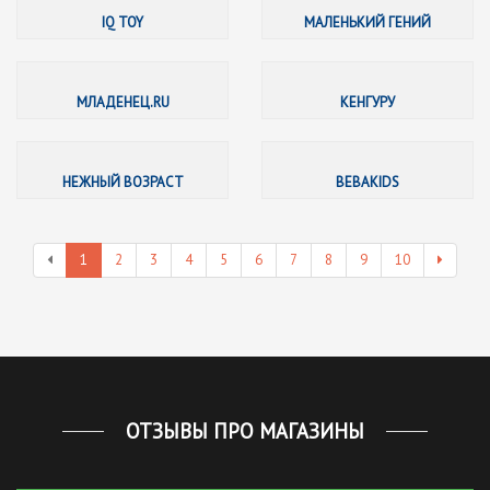
IQ TOY
МАЛЕНЬКИЙ ГЕНИЙ
МЛАДЕН
МЛАДЕНЕЦ.RU
КЕНГУРУ
НЕЖНЫЙ
НЕЖНЫЙ ВОЗРАСТ
BEBAKIDS
1
2
3
4
5
6
7
8
9
10
ОТЗЫВЫ ПРО МАГАЗИНЫ