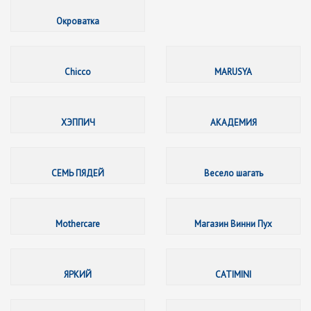
Окрова
Окроватка
Chicco
Chicco
MARUSYA
ХЭППИ
ХЭППИЧ
АКАДЕМИЯ
СЕМЬ П
СЕМЬ ПЯДЕЙ
Весело шагать
Motherc
Mothercare
Магазин Винни Пух
ЯРКИЙ
ЯРКИЙ
CATIMINI
IQ TOY