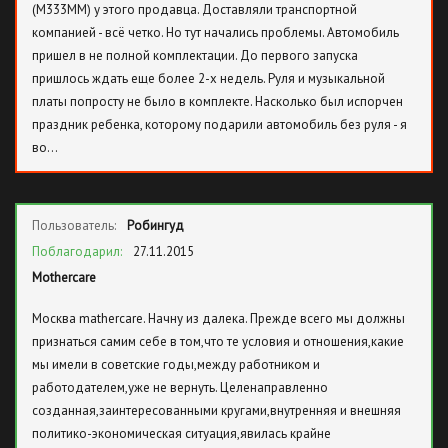
(М333ММ) у этого продавца. Доставляли транспортной
компанией - всё четко. Но тут начались проблемы. Автомобиль
пришел в не полной комплектации. До первого запуска
пришлось ждать еще более 2-х недель. Руля и музыкальной
платы попросту не было в комплекте. Насколько был испорчен
праздник ребенка, которому подарили автомобиль без руля - я
во…
Пользователь:
Робингуд
Поблагодарил:
27.11.2015
Mothercare
Москва mathercare. Начну из далека. Прежде всего мы должны
признаться самим себе в том,что те условия и отношения,какие
мы имели в советские годы,между работником и
работодателем,уже не вернуть. Целенаправленно
созданная,заинтересованными кругами,внутренняя и внешняя
политико-экономическая ситуация,явилась крайне