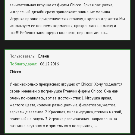
занимательная игрушка от фирмы Chicco! Яркая расцветка,
интересный дизайн сразу привлекают внимание малыша.
Игрушка прочно прикрепляется к столику, и крепко держится. Мы
используем ее во время кормления, прикрепляю к столику и
все!!! Ребенок занят: крутит колесико, передвигает ко…
Пользователь:
Елена
Поблагодарил:
06.12.2016
Chicco
У нас несколько прекрасных игрушек от Chicco! Хочу поделится
своим мнением о погремушке Птенчик фирмы Chicco. Она нам
очень понравилась, вот ее достоинства: 1. Игрушка яркая,
желтого цвета, колечки разноцветные, фиолетовое, желтое,
зеркальце зеленое. 2. Красивая, милая игрушка, птенчик мягкий,
приятный на ощупь. 3. Игрушка развивающая. направлена на
развитие слухового и зрительного восприятия,…