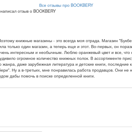
Все отзывы про BOOKBERY
7 написал отзыв о BOOKBERY
оэтому книжные магазины - это всегда моя отрада. Магазин "Букбе
ила только один магазин, а теперь еще и этот. Во-первых, он пора
чень интересным и необычным. Люблю оранжевый цвет и все, что с
удивило огромное количество книжных полок. В ассортименте прис
о жанра, даже зарубежная литература и детские книги, последние к
ери". Ну а в-третьих, мне понравилась работа продавцов. Они не 
ядом дабы помочь в поиске определенной книги.