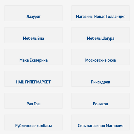
Лазурит
Лазурит
Магазины Новая Голландия
Мебель
Мебель Виа
Мебель Шатура
Меха Ек
Меха Екатерина
Московские окна
НАШ ГИ
НАШ ГИПЕРМАРКЕТ
Пинскдрев
Рив Гош
Рив Гош
Роникон
Рублевс
Рублевские колбасы
Сеть магазинов Магнолия