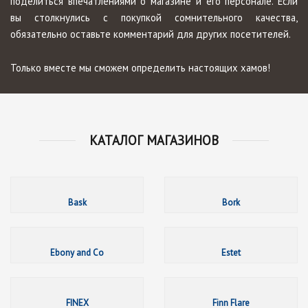
поделиться впечатлениями о магазине и его персонале. Если
вы столкнулись с покупкой сомнительного качества,
обязательно оставьте комментарий для других посетителей.
Только вместе мы сможем определить настоящих хамов!
КАТАЛОГ МАГАЗИНОВ
Bask
Bask
Bork
Ebony a
Ebony and Co
Estet
FINEX
FINEX
Finn Flare