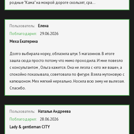
родные "Кама" на мокрой дороге скользят, сра…
Пользователь:
Елена
Поблагодарил:
29.06.2026
Меха Екатерина
Долго выбирала норку, облазила штук 5 магазинов. В итоге
зашла сюда просто потому что мимо проходила. И мне повезло
с консультантом , Ольга кажется. Она не лезла с «это же ваше», а
спокойно показывала, советовала по фигуре. Взяла мутоновую с
капюшоном. Мех мягкий нереально. Носила всю зиму не вылезая.
Спасибо.
Пользователь:
Наталья Андреева
Поблагодарил:
28.06.2026
Lady & gentleman CITY