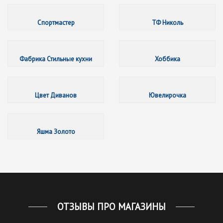
Спортма
Спортмастер
ТФ Николь
Фабрика
Фабрика Стильные кухни
Хоббика
Цвет Д
Цвет Диванов
Ювелирочка
Яшма З
Яшма Золото
ОТЗЫВЫ ПРО МАГАЗИНЫ