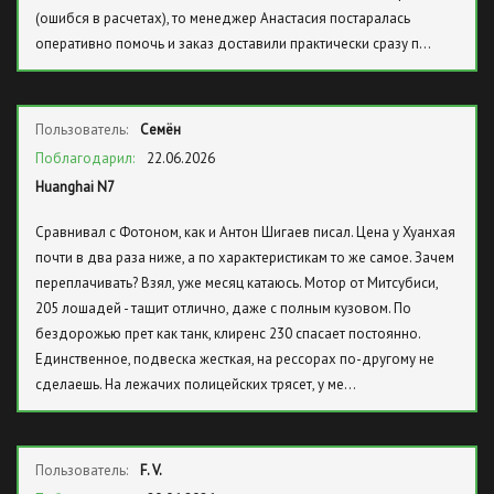
(ошибся в расчетах), то менеджер Анастасия постаралась
оперативно помочь и заказ доставили практически сразу п…
Пользователь:
Семён
Поблагодарил:
22.06.2026
Huanghai N7
Сравнивал с Фотоном, как и Антон Шигаев писал. Цена у Хуанхая
почти в два раза ниже, а по характеристикам то же самое. Зачем
переплачивать? Взял, уже месяц катаюсь. Мотор от Митсубиси,
205 лошадей - тащит отлично, даже с полным кузовом. По
бездорожью прет как танк, клиренс 230 спасает постоянно.
Единственное, подвеска жесткая, на рессорах по-другому не
сделаешь. На лежачих полицейских трясет, у ме…
Пользователь:
F. V.