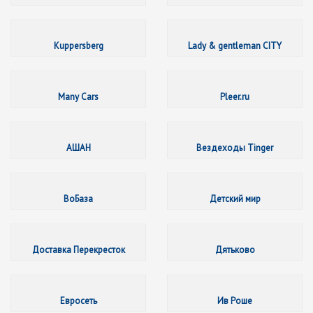
Kuppers
Kuppersberg
Lady & gentleman CITY
Many Ca
Many Cars
Pleer.ru
АШАН
АШАН
Вездеходы Tinger
ВоБаза
ВоБаза
Детский мир
Доставк
Доставка Перекресток
Дятьково
Евросет
Евросеть
Ив Роше