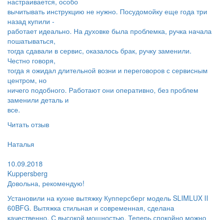
настраивается, особо
вычитывать инструкцию не нужно. Посудомойку еще года три
назад купили -
работает идеально. На духовке была проблемка, ручка начала
пошатываться,
тогда сдавали в сервис, оказалось брак, ручку заменили.
Честно говоря,
тогда я ожидал длительной возни и переговоров с сервисным
центром, но
ничего подобного. Работают они оперативно, без проблем
заменили деталь и
все.
Читать отзыв
Пользователь:
Наталья
Поблагодарил:
10.09.2018
Kuppersberg
Довольна, рекомендую!​
Установили на кухне вытяжку Купперсберг модель SLIMLUX II
60BFG. Вытяжка стильная и современная, сделана
качественно. С высокой мощностью. Теперь спокойно можно