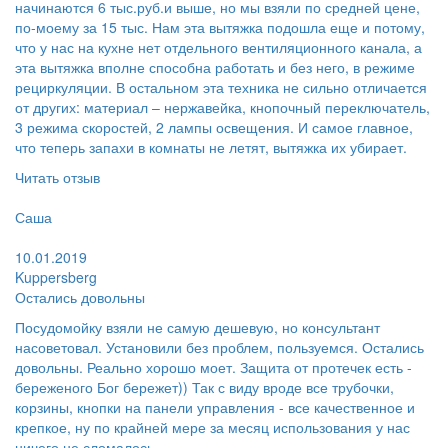
начинаются 6 тыс.руб.и выше, но мы взяли по средней цене,
по-моему за 15 тыс. Нам эта вытяжка подошла еще и потому,
что у нас на кухне нет отдельного вентиляционного канала, а
эта вытяжка вполне способна работать и без него, в режиме
рециркуляции. В остальном эта техника не сильно отличается
от других: материал – нержавейка, кнопочный переключатель,
3 режима скоростей, 2 лампы освещения. И самое главное,
что теперь запахи в комнаты не летят, вытяжка их убирает.
Читать отзыв
Пользователь:
Саша
Поблагодарил:
10.01.2019
Kuppersberg
Остались довольны
Посудомойку взяли не самую дешевую, но консультант
насоветовал. Установили без проблем, пользуемся. Остались
довольны. Реально хорошо моет. Защита от протечек есть -
береженого Бог бережет)) Так с виду вроде все трубочки,
корзины, кнопки на панели управления - все качественное и
крепкое, ну по крайней мере за месяц использования у нас
ничего не сломалось.