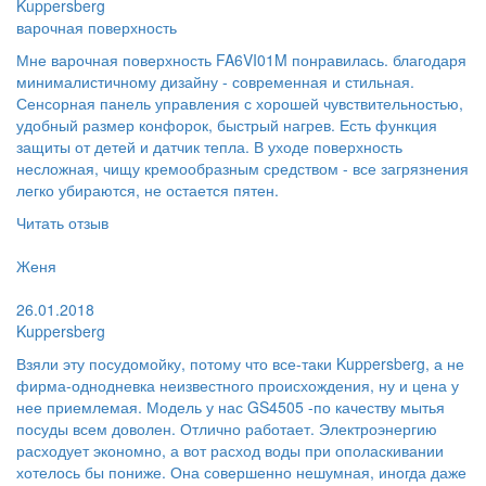
Kuppersberg
варочная поверхность
Мне варочная поверхность FA6VI01M понравилась. благодаря
минималистичному дизайну - современная и стильная.
Сенсорная панель управления с хорошей чувствительностью,
удобный размер конфорок, быстрый нагрев. Есть функция
защиты от детей и датчик тепла. В уходе поверхность
несложная, чищу кремообразным средством - все загрязнения
легко убираются, не остается пятен.
Читать отзыв
Пользователь:
Женя
Поблагодарил:
26.01.2018
Kuppersberg
Взяли эту посудомойку, потому что все-таки Kuppersberg, а не
фирма-однодневка неизвестного происхождения, ну и цена у
нее приемлемая. Модель у нас GS4505 -по качеству мытья
посуды всем доволен. Отлично работает. Электроэнергию
расходует экономно, а вот расход воды при ополаскивании
хотелось бы пониже. Она совершенно нешумная, иногда даже