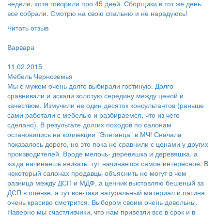
недели, хотя говорили про 45 дней. Сборщики в тот же день
все собрали. Смотрю на свою спальню и не нарадуюсь!
Читать отзыв
Пользователь:
Варвара
Поблагодарил:
11.02.2015
Мебель Черноземья
Мы с мужем очень долго выбирали гостиную. Долго
сравнивали и искали золотую середину между ценой и
качеством. Измучили не один десяток консультантов (раньше
сами работали с мебелью и разбираемся, что из чего
сделано). В результате долгих походов по салонам
остановились на коллекции "Элеганца" в МЧ! Сначала
показалось дорого, но это пока не сравнили с ценами у других
производителей. Вроде мелочь- деревяшка и деревяшка, а
когда начинаешь вникать. тут начинается самое интересное. В
некоторый салонах продавцы объяснить не могут в чем
разница между ДСП и МДФ, а ценник выставляю бешеный за
ДСП в пленке, а тут все-таки натуральный материал и патина
очень красиво смотрится. Выбором своим очень довольны.
Наверно мы счастливчики, что нам привезли все в срок и в