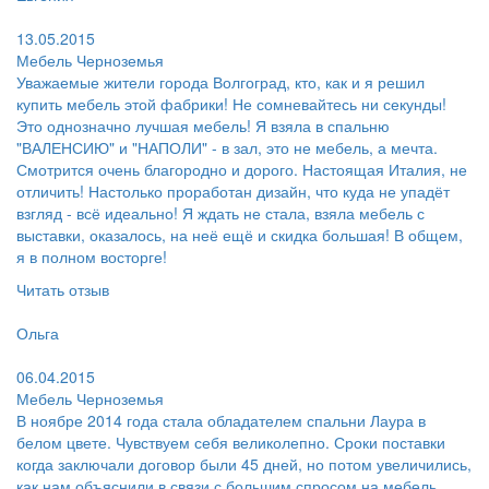
Поблагодарил:
13.05.2015
Мебель Черноземья
Уважаемые жители города Волгоград, кто, как и я решил
купить мебель этой фабрики! Не сомневайтесь ни секунды!
Это однозначно лучшая мебель! Я взяла в спальню
"ВАЛЕНСИЮ" и "НАПОЛИ" - в зал, это не мебель, а мечта.
Смотрится очень благородно и дорого. Настоящая Италия, не
отличить! Настолько проработан дизайн, что куда не упадёт
взгляд - всё идеально! Я ждать не стала, взяла мебель с
выставки, оказалось, на неё ещё и скидка большая! В общем,
я в полном восторге!
Читать отзыв
Пользователь:
Ольга
Поблагодарил:
06.04.2015
Мебель Черноземья
В ноябре 2014 года стала обладателем спальни Лаура в
белом цвете. Чувствуем себя великолепно. Сроки поставки
когда заключали договор были 45 дней, но потом увеличились,
как нам объяснили в связи с большим спросом на мебель