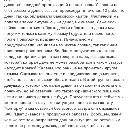
диванов" солидной организацией не назовешь. Узнавали на
счет возврата денег, возврат происходит в течение 10 рабочих
дней, так как оплачивали банковской картой. Фактически мы
попали в такую ситуацию - ни денег, ни дивана! Даже если
сейчас попытаться забрать деньги обратно, то деньги мы
получим только к самому Новому Году, а то и после него,
после Новогодних праздников. Изначально мы
предупреждали, что диван нам нужен срочно, так как к нам
приезжают родственники. Вообщем получается что это не
солидная организация, а как говорят в народе "шаражкина-
контора", которая даже не может разобраться в каком статусе
находится заказ! Жалеем, что раньше не прочитали другие
отзывы. Оказывается они еще и юридические лица меняют,
чтобы не выполнять свои обязательства. В этой группе писала
девушка, у которой сломался диван и по гарантии хотела его
починить, но ей ответили, что такого юридического лица уже
нет и они ничего делать не будут. Получается что и сейчас мы
можем попасть в такую же ситуацию - они закрывают эту
"конторку" и мы остаемся без всего, а завтра они открывают
ЗАО "Цвет диванов" и продолжают работать. Вообщем, ждем
чем же все-таки разрешится данная ситуация, но остальным
людям не рекомендуем сюда обращаться, чтобы вы не