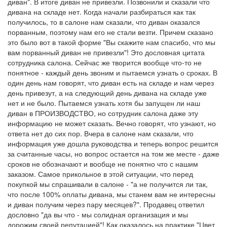
диван". В итоге диван не привезли. Позвонили и сказали что
дивана на складе нет. Когда начали разбираться как так
получилось, то в салоне нам сказали, что диван оказался
порванным, поэтому нам его не стали везти. Причем сказано
это было вот в такой форме "Вы скажите нам спасибо, что мы
вам порванный диван не привезли"! Это дословная цитата
сотрудника салона. Сейчас же творится вообще что-то не
понятное - каждый день звоним и пытаемся узнать о сроках. В
один день нам говорят, что диван есть на складе и нам через
день привезут, а на следующий день дивана на складе уже
нет и не было. Пытаемся узнать хотя бы запущен ли наш
диван в ПРОИЗВОДСТВО, но сотрудник салона даже эту
информацию не может сказать. Вечно говорят, что узнают, но
ответа нет до сих пор. Вчера в салоне нам сказали, что
информация уже дошла руководства и теперь вопрос решится
за считанные часы, но вопрос остается на том же месте - даже
сроков не обозначают и вообще не понятно что с нашим
заказом. Самое прикольное в этой ситуации, что перед
покупкой мы спрашивали в салоне - "а не получится ли так,
что после 100% оплаты дивана, мы станем вам не интересны
и диван получим через пару месяцев?". Продавец ответил
дословно "да вы что - мы солидная организация и мы
дорожим своей репутацией"! Как оказалось на практике "Цвет