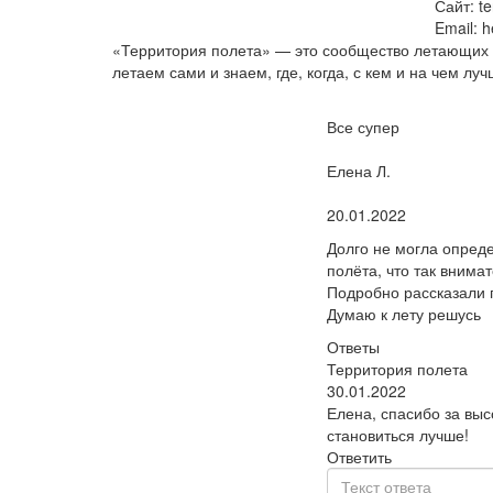
Сайт: te
Email: h
«Территория полета» — это сообщество летающих 
летаем сами и знаем, где, когда, с кем и на чем л
Все супер
Пользователь:
Елена Л.
Поблагодарил:
20.01.2022
Долго не могла опред
полёта, что так внима
Подробно рассказали 
Думаю к лету решусь
Ответы
Территория полета
30.01.2022
Елена, спасибо за вы
становиться лучше!
Ответить