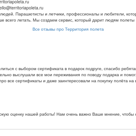
rritoriapoleta.ru
ello@territoriapoleta.ru
людей. Парашютисты и летчики, профессионалы и любители, котор
учше всего летать. Мы создаем сервис, который дарит людям полеты
Все отзывы про Территория полета
елиться с выбором сертификата в подарок подруге, спасибо ребята
тельно выслушали все мои переживания по поводу подарка и помог
про все сертификаты и даже заинтересовали на покупку полёта на
сокую оценку нашей работы! Нам очень важно Ваше мнение, чтобы