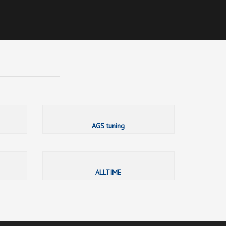
AcvStyle
ADIDAS КИДС
AGS tuning
ALLTIME
ALLTIME
ALLTIME