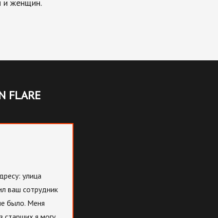
 и женщин.
N FLARE
дресу: улица
тил ваш сотрудник
не было. Меня
з старших я могу