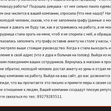
 поводу работы? Подошла девушка - от нее сильно пахло курево
м она числится в вашей компании, спросила (Что мне надо)? Нач
молодой человек, сказав, что я не заполнила графу (данные о мо
нные я давать не буду так, как я устраиваюсь на работу, а не м
рудница стала орать на меня, чтоб я не спорила с ней, а обраща
тказалась заполнять эту графу оставив анкету на столе у кассы,
смотрело выше стоящие руководство. Когда я стала выходить и
ение в свой адрес (что я дура и больная на голову). Выйдя из м
ким поведением ваших сотрудников. Вернулась в магазин-я про
не обратно, молодой человек достал анкету из урны и отдал мне
ашу компанию на работу. Выйдя на ваш сайт, до вас дозвонится 
дежде, что вы прочитаете это письмо и примите меры к своим с
ое отношение к людям, Вашей компании создадут плохую репута
те связаться по тел.: 89279283511.