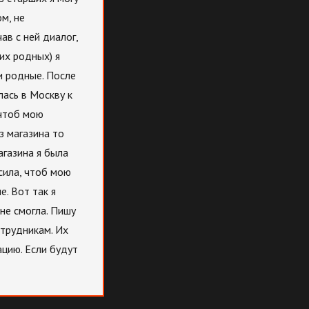
м, не
ав с ней диалог,
их родных) я
ои родные. После
лась в Москву к
 чтоб мою
з магазина то
агазина я была
сила, чтоб мою
. Вот так я
не смогла. Пишу
отрудникам. Их
цию. Если будут