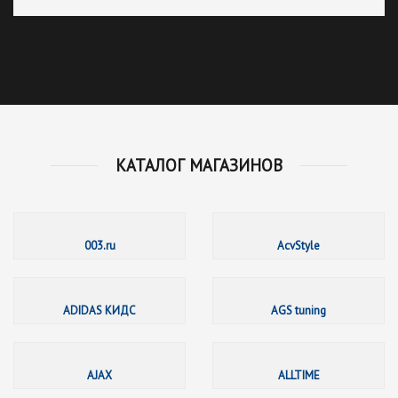
КАТАЛОГ МАГАЗИНОВ
003.ru
003.ru
AcvStyle
ADIDAS
ADIDAS КИДС
AGS tuning
AJAX
AJAX
ALLTIME