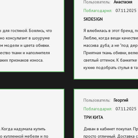
Пользователь:
Анастасия
Поблагодарил:
07.11.2025
SKDESIGN
для гостиной. Боялись, что
Я влюбилась в этот бренд, п
 но консультант в шоуруме
Люблю, когда вещи качестве
м модели и цвета обивки.
массива дуба, а не "под дер
ество ткани и наполнителя
Приятная ткань обивки, вел
аких признаков износа.
светлый оттенок. К банкетке 
кухню подобрать стулья в т
Пользователь:
Георгий
Поблагодарил:
07.11.2025
ТРИ КИТА
. Когда надумала купить
Диван в кабинет покупал. П
во купленной мебели и по
просто отличный. Доставка 