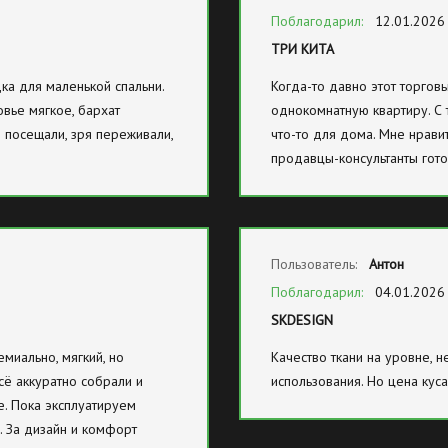
Поблагодарил:
12.01.2026
ТРИ КИТА
ка для маленькой спальни.
Когда-то давно этот торгов
овье мягкое, бархат
однокомнатную квартиру. С 
 посещали, зря переживали,
что-то для дома. Мне нрави
продавцы-консультанты гот
Пользователь:
Антон
Поблагодарил:
04.01.2026
SKDESIGN
миально, мягкий, но
Качество ткани на уровне, 
сё аккуратно собрали и
использования. Но цена куса
е. Пока эксплуатируем
я. За дизайн и комфорт