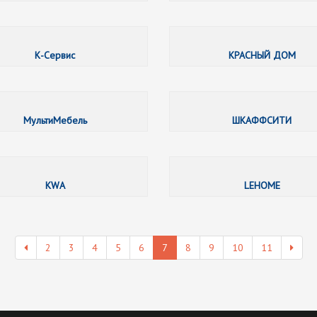
ГАЛЕРЕЯ
К-Сервис
КРАСНЫЙ ДОМ
МЕБЕЛЬ СЛОВЕНИИ
МультиМебель
ШКАФФСИТИ
ЭЛЬТОРИЯ
KWA
LEHOME
2
3
4
5
6
7
8
9
10
11