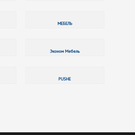
К-Сервис
КРАСНЫЙ ДОМ
МЕБЕЛЬ
МультиМебель
ШКАФФСИТИ
Эконом Мебель
KWA
LEHOME
PUSHE