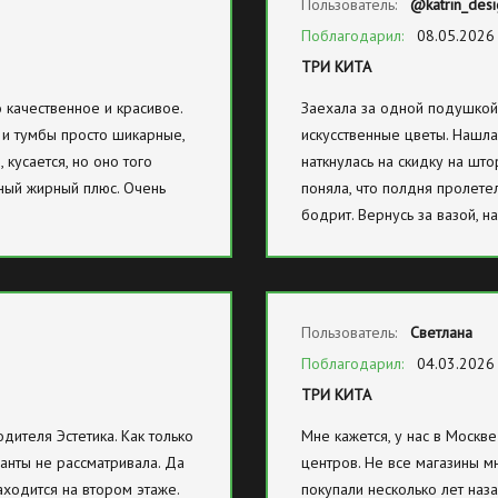
Пользователь:
@katrin_des
Поблагодарил:
08.05.2026
ТРИ КИТА
о качественное и красивое.
Заехала за одной подушкой,
 и тумбы просто шикарные,
искусственные цветы. Нашла
 кусается, но оно того
наткнулась на скидку на што
ьный жирный плюс. Очень
поняла, что полдня пролете
бодрит. Вернусь за вазой, 
Пользователь:
Светлана
Поблагодарил:
04.03.2026
ТРИ КИТА
дителя Эстетика. Как только
Мне кажется, у нас в Москв
анты не рассматривала. Да
центров. Не все магазины мн
аходится на втором этаже.
покупали несколько лет наза