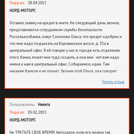
мозгами только там место!
Поругал:
28.04.2015
НОРД-МОТОРС
Оставил заявку на кредит в инете. На следующий день звонок,
представляются сотрудником службы безопасности
Россельхозбанка, зовут Соколова Ольга, что кредит одобрен и
что мне надо подъехать на Коровинское шоссе, д. 35а в
центральный офис. Я ей говорю у нас в городе есть отделение
этого банка, может мне туда сходить, а она мне - нет вам надо
имена к нам в центральный офис. Собираемся, едим. Там
никаким банком и не пахнет. Звоним этой Ольге, она говорит:
"Заходите в автосалон", что она сейчас пока занята и что
Читать отзыв
подойдёт чуть по позже. Короче, развод начинается с самого
начала и до самого конца. Они не выпускают тебя из виду, в
уголке ожидания скорей всего прослушка потому, что как только
Пользователь:
Никита
мы заговорили с другими ребятами, которые тоже приехали в
банк только Газпром, то нас быстренько развели. Короче,
Поругал:
05.02.2015
развели меня и жену по полной. Если всё писать, то это целая
НОРД-МОТОРС
книга получится. Короче, я буду подавать в суд, если кто может
Не ТРАТЬТЕ СВОЕ ВРЕМЯ! Автосалон, если его можно так
составить компанию, то отпишитесь мне.