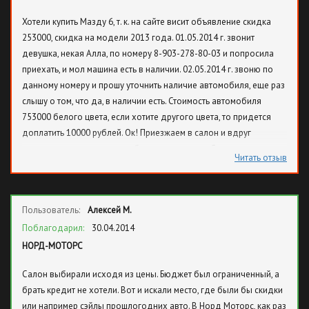
Хотели купить Мазду 6, т. к. на сайте висит объявление скидка
253000, скидка на модели 2013 года. 01.05.2014 г. звонит
девушка, некая Алла, по номеру 8-903-278-80-03 и попросила
приехать, и мол машина есть в наличии. 02.05.2014 г. звоню по
данному номеру и прошу уточнить наличие автомобиля, еще раз
слышу о том, что да, в наличии есть. Стоимость автомобиля
753000 белого цвета, если хотите другого цвета, то придется
доплатить 10000 рублей. Ок! Приезжаем в салон и вдруг
выясняется, что все автомобили распроданы. Стоимость авто
Читать отзыв
теперь возросла до 1000000 рублей. Кстати, с этим же вопросом
была и другая семейная пара, они так же, как и все расстроились.
На наш вопрос, почему по телефону дезинформируют, только
Пользователь:
Алексей М.
развели руками и сказали, что это некая реклама. Якобы девушки
на телефоне не имеют информации по наличию товара. Вопрос:
Поблагодарил:
30.04.2014
"Откуда она тогда взяла эти данные"??? Находясь в автосалоне
НОРД-МОТОРС
повторно звоню по этому номеру и опять слышу: "Да,
Салон выбирали исходя из цены. Бюджет был ограниченный, а
автомобили есть в наличии", переспрашиваю - ответ да конечно
брать кредит не хотели. Вот и искали место, где были бы скидки
и т. д". Когда я сказал, что нахожусь уже в салоне, Аллочка
или например сэйлы прошлогодних авто. В Норд Моторс, как раз
начала заикаться и бросила трубку. Перезвонил несколько раз, в