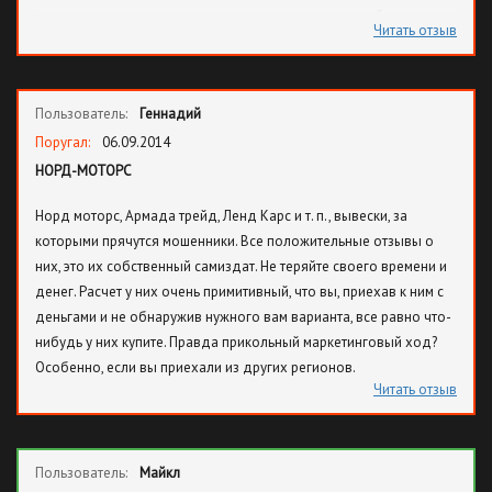
заявку стоит у них и еще не продано, хотя тачка вообще у
Читать отзыв
собственника уже обман. Приезжайте, говорит, скорее, пока мы
ее не продали. Я спросил в каких банках мне одобрили, мне
назвали 3 банка. Я в каждый позвонил, а о моих заявках даже и
Пользователь:
Геннадий
НЕ СЛЫШАЛИ. В общем, я еще раз пять звонил и мне говорили,
что все точно. Короче, в конце я надавил на жалость и сказал,
Поругал:
06.09.2014
что ради этого приезда трачу можно сказать последние деньги
НОРД-МОТОРС
и спросил еще раз, правда ли меня не обманут и я точно уеду не
Норд моторс, Армада трейд, Ленд Карс и т. п., вывески, за
авто. После этих красиво жалобных слов мне сказали, что не
которыми прячутся мошенники. Все положительные отзывы о
рискуйте. Тогда я спросил, а как же мой кредит, на что девушка
них, это их собственный самиздат. Не теряйте своего времени и
ответила после того, как вы приедете, мы только отправим ваши
денег. Расчет у них очень примитивный, что вы, приехав к ним с
документы на рассмотрение в банк и только если повезет, вам
деньгами и не обнаружив нужного вам варианта, все равно что-
одобрят. Так вот, народ, не видитесь на эти тупые уловки и
нибудь у них купите. Правда прикольный маркетинговый ход?
знайте Бесплатно только сыр в мышеловке и то если быть очень
Особенно, если вы приехали из других регионов.
ловким.
Читать отзыв
Пользователь:
Майкл