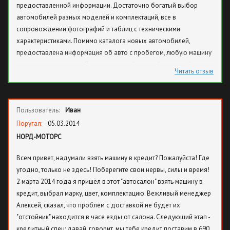
предоставленной информации. Достаточно богатый выбор
автомобилей разных моделей и комплектаций, все в
сопровождении фотографий и таблиц с техническими
характеристиками. Помимо каталога новых автомобилей,
предоставлена информация об авто с пробегом, любую машину
можно взять в кредит. По поводу удобства, сейчас на сайте,
Читать отзыв
заходила недавно, действует он-лайн помощник, можно прямо
не отходя от ноутбука задать все вопросы специалисту,
сотруднику салона. Ну или позвонить, мое исследование этой
Пользователь:
Иван
компании продолжается и сейчас, регулярно езжу на ТО со
своей шкода фабия. Потому, что тогда, два года назад все-таки
Поругал:
05.03.2014
отважилась взять себе ам в кредит, погасить удалось за год. По
НОРД-МОТОРС
поводу обслуживания, тоже минусы отыскать сложно,
Всем привет, надумали взять машину в кредит? Пожалуйста! Где
приходилось пару раз подождать, когда приезжала в
угодно, только не здесь! Поберегите свои нервы, силы и время!
назначенное время, это немного напрягало. Потому, что время
2 марта 2014 года я пришёл в этот "автосалон" взять машину в
надо ценить, обратите на это внимание. Я вообще терпеть не
кредит, выбрал марку, цвет, комплектацию. Вежливый менеджер
могу ждать, особенно когда день расписан. Отдам должное, у
Алексей, сказал, что проблем с доставкой не будет их
них есть зал для ожидания и сам салон достаточно уютный и
"отстойник" находится в часе езды от салона. Следующий этап -
просторный.
кредитный спец: давай, говорит, мы тебе кредит поставим в 690