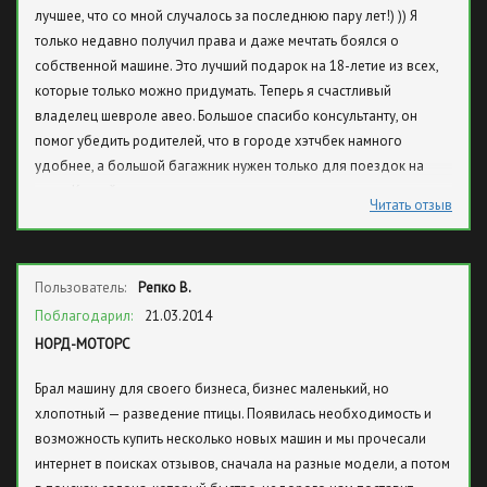
лучшее, что со мной случалось за последнюю пару лет!) )) Я
нигде и в помине нет, все через разные фирмы. Позднее
только недавно получил права и даже мечтать боялся о
возникли вопросы к менеджеру, так этот Иван уже куда-то
собственной машине. Это лучший подарок на 18-летие из всех,
смылся, вот такое обслуживание, а девочки по телефону просто
которые только можно придумать. Теперь я счастливый
все врут! Почитала положительные отзывы, такое ощущение, что
владелец шевроле авео. Большое спасибо консультанту, он
пишут сами продавцы!
помог убедить родителей, что в городе хэтчбек намного
удобнее, а большой багажник нужен только для поездок на
дачу. Крутой он чувак, отлично понял, что мне нужно и очень
Читать отзыв
помог с выбором. Спасибо ему, автосалону и родителям.
Пользователь:
Репко В.
Поблагодарил:
21.03.2014
НОРД-МОТОРС
Брал машину для своего бизнеса, бизнес маленький, но
хлопотный — разведение птицы. Появилась необходимость и
возможность купить несколько новых машин и мы прочесали
интернет в поисках отзывов, сначала на разные модели, а потом