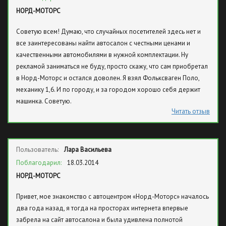
типа кредитов, тест драйва, все это у них есть. И самое главное —
НОРД-МОТОРС
много машин в наличии.
Советую всем! Думаю, что случайных посетителей здесь нет и
все заинтересованы найти автосалон с честными ценами и
качественными автомобилями в нужной комплектации. Ну
рекламой заниматься не буду, просто скажу, что сам приобретал
в Норд-Моторс и остался доволен. Я взял Фольксваген Поло,
механику 1,6. И по городу, и за городом хорошо себя держит
машинка. Советую.
Читать отзыв
Пользователь:
Лара Васильева
Поблагодарил:
18.03.2014
НОРД-МОТОРС
Привет, мое знакомство с автоцентром «Норд-Моторс» началось
два года назад, я тогда на просторах интернета впервые
забрела на сайт автосалона и была удивлена полнотой