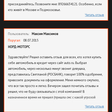
присоединяйтесь. Позвоните мне: 89266634121. Особенно, если
кто живёт в Москве и Подмосковье.
Читать отзыв
Пользователь:
Максим Максимов
Поругал:
08.07.2015
НОРД-МОТОРС
Здравствуйте! Решил оставить отзыв для всех, кто хотел купить
себе автомобиль в кредит через сайт auto.ru. Выбрал
автомобиль, через несколько минут звонит девушка,
представилась Светланой (РОСБАНК), говорит 100% одобрение,
привозите документы на оформление. Меня немного смутило,
что все так просто и легко. Вечером зашел почитать отзывы и
решил, что не буду связываться с этой компанией! В
назначенное время не пришел (пришла смс с какой угрозой
блокировки аккаунта и потерей доверия к банкам), вечером
Читать отзыв
звонит незнакомый номер и он тоже оказался сотрудником