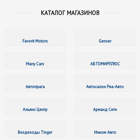
КАТАЛОГ МАГАЗИНОВ
Favorit 
Favorit Motors
Genser
Many Ca
Many Cars
АВТОМИРПЛЮС
Автопра
Автопрага
Автосалон Риа-Авто
Альянс 
Альянс Центр
Арманд Сити
Вездех
Вездеходы Tinger
Инком-Авто