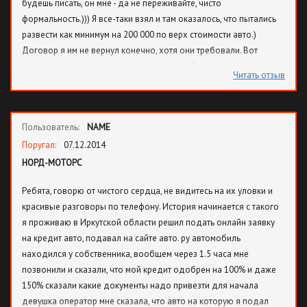
будешь писать, он мне - да не переживайте, чисто
формальность.))) Я все-таки взял и там оказалось, что пытались
развести как минимум на 200 000 по верх стоимости авто.)
Договор я им не вернул конечно, хотя они требовали. Вот
теперь думаю в прокуратуру пойти с ним.) Пишите кто попался,
Читать отзыв
вместе пойдем: misterchanel777@me.com.
Пользователь:
NAME
Поругал:
07.12.2014
НОРД-МОТОРС
Ребята, говорю от чистого сердца, не видитесь на их уловки и
красивые разговоры по телефону. История начинается с такого
я проживаю в Иркутской области решил подать онлайн заявку
на кредит авто, подавал на сайте авто. ру автомобиль
находился у собственника, вообщем через 1.5 часа мне
позвонили и сказали, что мой кредит одобрен на 100% и даже
150% сказали какие документы надо привезти для начала
девушка оператор мне сказала, что авто на которую я подал