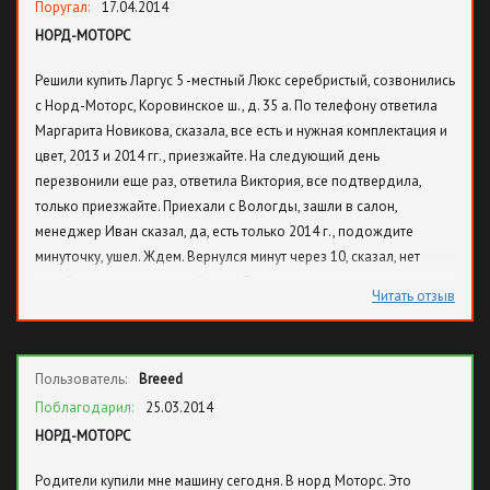
Поругал:
17.04.2014
НОРД-МОТОРС
Решили купить Ларгус 5 -местный Люкс серебристый, созвонились
с Норд-Моторс, Коровинское ш., д. 35 а. По телефону ответила
Маргарита Новикова, сказала, все есть и нужная комплектация и
цвет, 2013 и 2014 гг., приезжайте. На следующий день
перезвонили еще раз, ответила Виктория, все подтвердила,
только приезжайте. Приехали с Вологды, зашли в салон,
менеджер Иван сказал, да, есть только 2014 г., подождите
минуточку, ушел. Ждем. Вернулся минут через 10, сказал, нет
серебристого, есть другой цвет. Опять ушел куда-то звонить,
Читать отзыв
появляется и сообщает, нет 5-ти местного, есть 7-ми местный,
бежевого цвета. Вот такое надувательство, заманивают
обманом, лишь бы приехали, особенно, если издалека. При
Пользователь:
Breeed
оформлении оказалось еще + 5000 р. за договор и акт купли-
продажи, в которых умудрились вместо Вологодской области
Поблагодарил:
25.03.2014
занести Волгоградскую, хорошо, вовремя увидели, в кассовом
НОРД-МОТОРС
ордере также сделали ошибку. В общем, те еще "школьницы"
Родители купили мне машину сегодня. В норд Моторс. Это
сидят на оформлении документов, на печатях Норд-Моторс