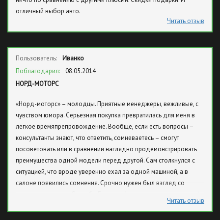
отличный выбор авто.
Читать отзыв
Пользователь:
Иванко
Поблагодарил:
08.05.2014
НОРД-МОТОРС
«Норд-моторс» – молодцы. Приятные менеджеры, вежливые, с
чувством юмора. Серьезная покупка превратилась для меня в
легкое времяпрепровождение. Вообще, если есть вопросы –
консультанты знают, что ответить, сомневаетесь – смогут
посоветовать или в сравнении наглядно продемонстрировать
преимущества одной модели перед другой. Сам столкнулся с
ситуацией, что вроде уверенно ехал за одной машиной, а в
салоне появились сомнения. Срочно нужен был взгляд со
стороны, советчик. Спасибо Евгению (это консультант в салоне),
Читать отзыв
без его помощи наверное еще долго бы мучился.