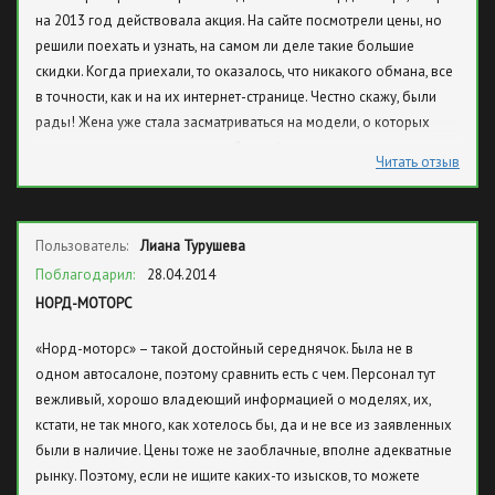
на 2013 год действовала акция. На сайте посмотрели цены, но
ответ тишина. Прочитав все отзывы, решил убедиться сам. Все
решили поехать и узнать, на самом ли деле такие большие
таки не бывает чудес. Вывод - не езжайте в этот НОРД МОТОРС.
скидки. Когда приехали, то оказалось, что никакого обмана, все
Все положительные отзывы на сайте пишут сами сотрудники, о
в точности, как и на их интернет-странице. Честно скажу, были
чем не раз уже было сказано. Кстати по поводу сотрудников,
рады! Жена уже стала засматриваться на модели, о которых
никакого качества обслуживания. Сам работаю в сфере
речь и не шла раньше: дорого было. А теперь могли позволить и
торговли уже 10 лет и понимаю, что таким мелким компаниям, как
Читать отзыв
их. В итоге остановились на солярис хэчбэк. Ребятам
эта, еще есть чему учиться и вместо того, чтобы разводить
благодарность за честность в работе!
людей, научиться дарить радость людям. С таким отношением к
людям и работе, долго не продержитесь.
Пользователь:
Лиана Турушева
Поблагодарил:
28.04.2014
НОРД-МОТОРС
«Норд-моторс» – такой достойный середнячок. Была не в
одном автосалоне, поэтому сравнить есть с чем. Персонал тут
вежливый, хорошо владеющий информацией о моделях, их,
кстати, не так много, как хотелось бы, да и не все из заявленных
были в наличие. Цены тоже не заоблачные, вполне адекватные
рынку. Поэтому, если не ищите каких-то изысков, то можете