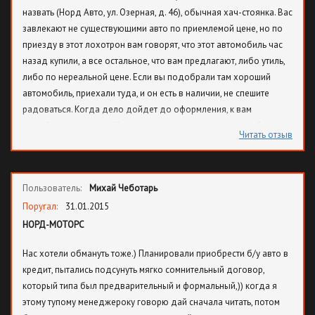
назвать (Норд Авто, ул. Озерная, д. 46), обычная хач-стоянка. Вас
завлекают не существующими авто по приемлемой цене, но по
приезду в этот лохотрон вам говорят, что этот автомобиль час
назад купили, а все остальное, что вам предлагают, либо утиль,
либо по нереальной цене. Если вы подобрали там хороший
автомобиль, приехали туда, и он есть в наличии, не спешите
радоваться. Когда дело дойдет до оформления, к вам
подойдет менеджер (барыга) и скажет, что за этот авто был
Читать отзыв
внесен залог, но все же вы можете забрать этот авто, оплатив
дополнительно этот залог. В общем, если не хотите терять
время, настроение и деньги, не связывайтесь с ними.
Пользователь:
Михай Чеботарь
Поругал:
31.01.2015
НОРД-МОТОРС
Нас хотели обмануть тоже.) Планировали приобрести б/у авто в
кредит, пытались подсунуть мягко сомнительный договор,
который типа был предварительный и формальный,)) когда я
этому тупому менеджероку говорю дай сначала читать, потом