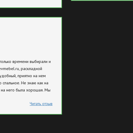
столько времени выбирали и
evmebel.ru, раскладной
удобный, приятно на нем
о спальное. Не знаю как на
а на него была хорошая. Мы
Читать отзыв