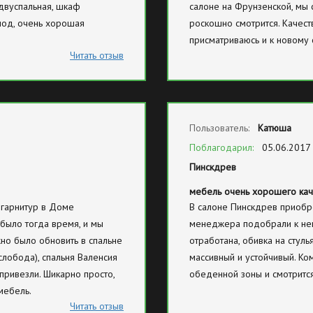
двуспальная, шкаф
салоне на Фрунзенской, мы с
мод, очень хорошая
роскошно смотрится. Качест
присматриваюсь и к новому
Читать отзыв
Пользователь:
Катюша
Поблагодарил:
05.06.2017
Пинскдрев
мебель очень хорошего кач
 гарнитур в Доме
В салоне Пинскдрев приобр
 было тогда время, и мы
менеджера подобрали к нем
но было обновить в спальне
отработана, обивка на стуль
слобода), спальня Валенсия
массивный и устойчивый. Ко
привезли. Шикарно просто,
обеденной зоны и смотрится
мебель.
Читать отзыв