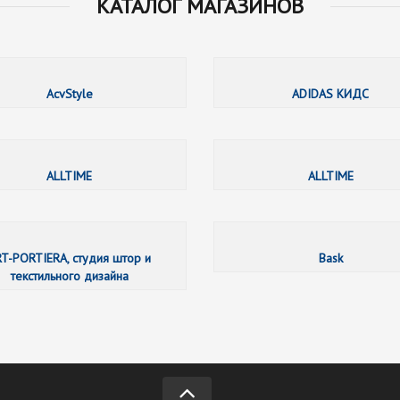
КАТАЛОГ МАГАЗИНОВ
003.ru
AcvStyle
ADIDAS КИДС
AJAX
ALLTIME
ALLTIME
Anderssen
T-PORTIERA, студия штор и
Bask
текстильного дизайна