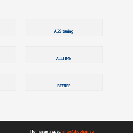
AcvStyle
ADIDAS КИДС
AGS tuning
ALLTIME
ALLTIME
ALLTIME
ART-PORTIERA, студия штор и текстильного дизайна
Bask
BEFREE
Почтовый адрес:
info@shopham.ru