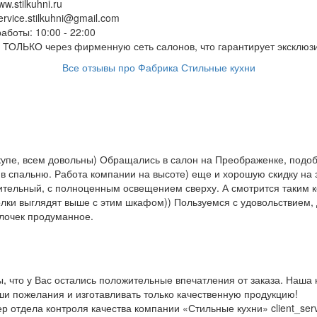
w.stilkuhni.ru
ervice.stilkuhni@gmail.com
работы:
10:00 - 22:00
я ТОЛЬКО через фирменную сеть салонов, что гарантирует эксклюз
Все отзывы про Фабрика Стильные кухни
купе, всем довольны) Обращались в салон на Преображенке, подоб
в спальню. Работа компании на высоте) еще и хорошую скидку на 
тельный, с полноценным освещением сверху. А смотрится таким к
олки выглядят выше с этим шкафом)) Пользуемся с удовольствием, 
лочек продуманное.
, что у Вас остались положительные впечатления от заказа. Наша
ши пожелания и изготавливать только качественную продукцию!
 отдела контроля качества компании «Стильные кухни» client_serv