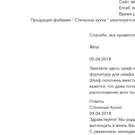
Сайт: ww
Email: s
Время 
Продукция фабрики " Стильные кухни " реализуетс
Спасибо, все нравится
Пользователь:
Alina
Поблагодарил:
05.04.2018
Заказали здесь шкаф-
фурнитуру для шкафа 
Шкаф оооочень вмести
кажется, что даже пот
расположение всех по
Ответы
Стильные Кухни
09.04.2018
Здравствуйте! Мы рады
воплощать в жизнь Ва
С уважением, менеджер