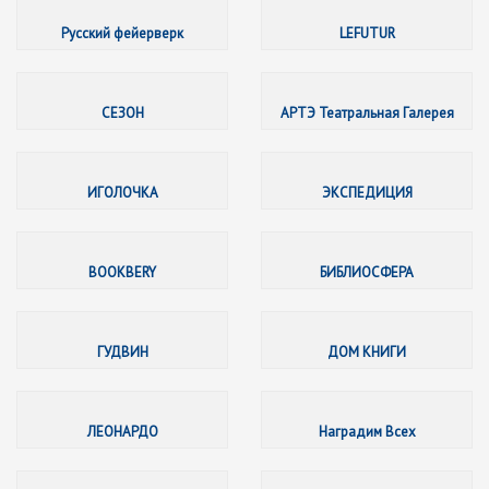
Русский
Русский фейерверк
LEFUTUR
СЕЗОН
СЕЗОН
АРТЭ Театральная Галерея
ИГОЛО
ИГОЛОЧКА
ЭКСПЕДИЦИЯ
BOOKBE
BOOKBERY
БИБЛИОСФЕРА
ГУДВИН
ГУДВИН
ДОМ КНИГИ
ЛЕОНА
ЛЕОНАРДО
Наградим Всех
БЕЛЫЙ 