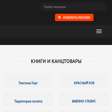
ДОБАВИТЬ МАГАЗИН
Открыть
меню
КНИГИ И КАНЦТОВАРЫ
Текстил
ТекстильТорг
КРАСНЫЙ КУБ
Террито
Территория полета
БИБЛИО-ГЛОБУС