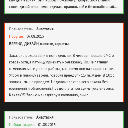
каждый вариант был хорош по-своему. Профессиональный
совет дизайнера помог сделать правильный и безошибочный…
Пользователь:
Анастасия
Поругал:
07.08.2015
ВЕРЕНД-ДИЗАЙН, жалюзи, карнизы
Заказала роль ставни в понедельник. В четверг пришло СМС о
готовности, в пятницу приехать монтажнику. Ок. На пятницу
отменились все дела и работа, т. к. время они назначают свое.
Утром в пятницу звонят, говорят приедут к 11-ти. Ждем. В 10:55
звонок - мы не приедем! Недокомплект вашего заказа. Без
извинений и объяснений. Предоплата пол суммы уже внесена.
Как так??? Звоню менеджеру в кампанию, они п…
Пользователь:
Анастасия
Поблагодарил:
01.08.2015