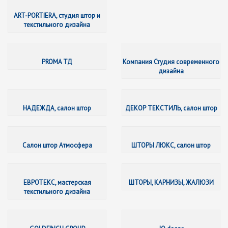
ART-POR
ART-PORTIERA, студия штор и
текстильного дизайна
PROMA 
PROMA ТД
Компания Студия современного
дизайна
НАДЕЖД
НАДЕЖДА, салон штор
ДЕКОР ТЕКСТИЛЬ, салон штор
Салон ш
Салон штор Атмосфера
ШТОРЫ ЛЮКС, салон штор
ЕВРОТЕК
ЕВРОТЕКС, мастерская
ШТОРЫ, КАРНИЗЫ, ЖАЛЮЗИ
текстильного дизайна
GOLDFI