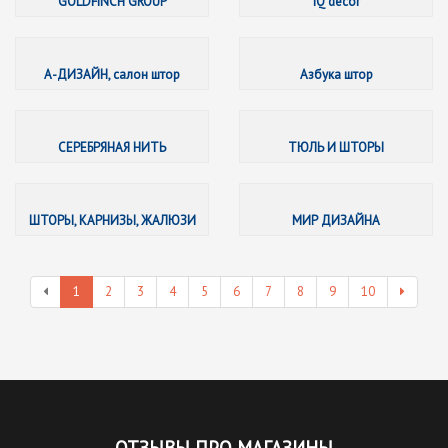
GOLDFINCH GROUP
IQ decor
А-ДИЗАЙ
А-ДИЗАЙН, салон штор
Азбука штор
СЕРЕБР
СЕРЕБРЯНАЯ НИТЬ
ТЮЛЬ И ШТОРЫ
ШТОРЫ,
ШТОРЫ, КАРНИЗЫ, ЖАЛЮЗИ
МИР ДИЗАЙНА
1
2
3
4
5
6
7
8
9
10