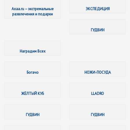
Axaa.ru
Axaa.ru – экстремальные
ЭКСПЕДИЦИЯ
развлечения и подарки
ГУДВИН
Награди
Наградим Всех
Богачо
Богачо
НОЖИ-ПОСУДА
ЖЁЛТЫЙ
ЖЁЛТЫЙ КУБ
LLADRO
ГУДВИН
ГУДВИН
ГУДВИН
ГУДВИН