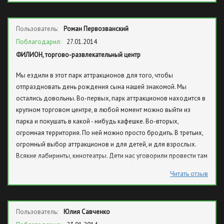
Пользователь:
Роман Первозванский
Поблагодарил:
27.01.2014
ФИЛИОН, торгово-развлекательный центр
Мы ездили в этот парк аттракционов для того, чтобы
отпраздновать день рождения сына нашей знакомой. Мы
остались довольны. Во-первых, парк аттракционов находится в
крупном торговом центре, в любой момент можно выйти из
парка и покушать в какой - нибудь кафешке. Во-вторых,
огромная территория. По ней можно просто бродить. В третьих,
огромный выбор аттракционов и для детей, и для взрослых.
Всякие лабиринты, кинотеатры. Дети нас уговорили провести там
весь день, все время во что-то играли. Это весело, интересно,
Читать отзыв
экстремально (в некотором роде). Прекрасное место для
отдыха с семьёй в любое время года.
Пользователь:
Юлия Савченко