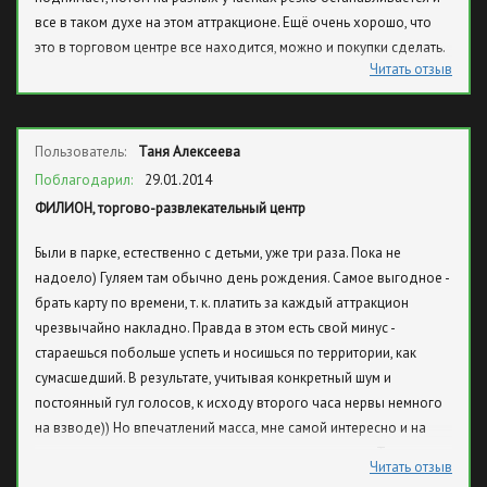
все в таком духе на этом аттракционе. Ещё очень хорошо, что
это в торговом центре все находится, можно и покупки сделать.
Читать отзыв
Пользователь:
Таня Алексеева
Поблагодарил:
29.01.2014
ФИЛИОН, торгово-развлекательный центр
Были в парке, естественно с детьми, уже три раза. Пока не
надоело) Гуляем там обычно день рождения. Самое выгодное -
брать карту по времени, т. к. платить за каждый аттракцион
чрезвычайно накладно. Правда в этом есть свой минус -
стараешься побольше успеть и носишься по территории, как
сумасшедший. В результате, учитывая конкретный шум и
постоянный гул голосов, к исходу второго часа нервы немного
на взводе)) Но впечатлений масса, мне самой интересно и на
аттракционах покататься, и на автоматиках поиграть. Точно не
Читать отзыв
соскучитесь!