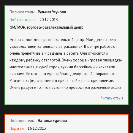
Пользователь:
Гульшат Узунова
Поблагодарил:
20.12.2013
ФИЛИОН, торгово-развлекательный центр
Это на самом деле развлекательный центр. Мои дети с таким
удовольствием катались на аттракционах. В центре работают
очень приветливые и радушные ребята. Они относятся к
каждому ребенку с теплотой. Очень хороша игровая площадка-
многоэтажная, с кучей горок, сухими бассейнами и качелями-
лианами. Не могла оттуда забрать дочку, так ей понравилось.
Радует и кафе, ассортимент приличный и цены приемлемые.
Очень радует и то, что постоянно проводятся различные акции
и есть гибкие системы оплаты с бонусами. Одним словом центр
Читать отзыв
просто Супер.
Пользователь:
Наталья курнова
Поругал:
16.12.2013