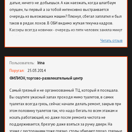
датые, ничего не добьешься. А как наезжать, когда шлагбаум
опущен, ты первый а за тобой интенсивно выстраивается
очередь из выезжающих машин? Плюнул, сбегал заплатил и был
таков в рядах лохов. В ОБИ видимо жуткая текучка кадров.
Кассиры всегда новички - очередь из пяти человек заняла минут
40-50! И такая бадья постоянно (заторы к кассам). В магазине
Читать отзыв
ВООБЩЕ нет тележек, все бегают ниже на этаж за телегами в
Ашан. В Ашане другая проблема, которую не могут решить
годами - неработающие весы в овощном (либо сломаны, либо
Пользователь:
Irina
нет бумаги). Как житель мкр Филевский парк, очень надеюсь на
скорейшее решение указанных мной и др. посетителями ТЦ
Поругал:
25.03.2014
Филион проблем. Спасибо.
ФИЛИОН, торгово-развлекательный центр
Самый грязный и не организованный ТЦ, который я посещала.
Вы ощутите ужасный запах проходя мимо туалетов, в самих
туалетах всегда грязь, сейчас начали делать ремонт, закрыв при
этом половину туалетов так, что надо бегать по всем этажам и
искать работающий, но даже после ремонта чистота не
поддерживается, брезгую даже взяться за ручку двери. На
этаже с ресторанами тоже грязно, столы убирают плохо, грязные