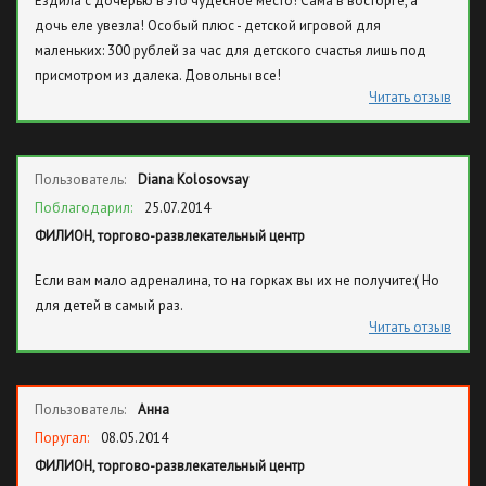
Ездила с дочерью в это чудесное место! Сама в восторге, а
должны были платить.
дочь еле увезла! Особый плюс - детской игровой для
маленьких: 300 рублей за час для детского счастья лишь под
присмотром из далека. Довольны все!
Читать отзыв
Пользователь:
Diana Kolosovsay
Поблагодарил:
25.07.2014
ФИЛИОН, торгово-развлекательный центр
Если вам мало адреналина, то на горках вы их не получите:( Но
для детей в самый раз.
Читать отзыв
Пользователь:
Анна
Поругал:
08.05.2014
ФИЛИОН, торгово-развлекательный центр