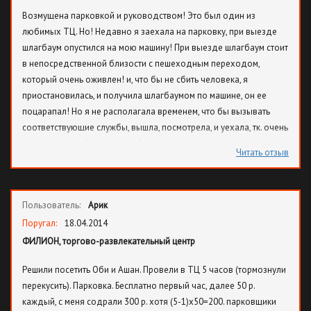
Возмущена парковкой и руководством! Это был один из
любимых ТЦ. Но! Недавно я заехала на парковку, при выезде
шлагбаум опустился на мою машину! При выезде шлагбаум стоит
в непосредственной близости с пешеходным переходом,
который очень оживлен! и, что бы не сбить человека, я
приостановилась, и получила шлагбаумом по машине, он ее
поцарапал! Но я не располагала временем, что бы вызывать
соответствующие службы, вышла, посмотрела, и уехала, тк. очень
спешила, и тем более сзади было очень много машин, а выезд
Читать отзыв
всего один! Я пришла домой и написала по «Обратной связи» на
сайте о произошедшем! И, что Вы думаете, мне спустя 5 дней
никто не ответил! Даже не написали, что приняли к сведению
Пользователь:
Арик
мое обращение! Я написала повторно, но так же не
последовало никаких действий! Я в шоке! Такое отношение! Т.
Поругал:
18.04.2014
е. мало того, что парковка платная! (при чем не маленьких денег
ФИЛИОН, торгово-развлекательный центр
стоит), дорога на парковке, как после войны, так еще и шлагбаум
Решили посетить Оби и Ашан. Провели в ТЦ 5 часов (тормознули
бьет машину! И когда сообщаешь об этом, просто ИГНОРИРУЮТ!
перекусить). Парковка. Бесплатно первый час, далее 50 р.
Я возмущена! И по возможности больше не буду посещать этот
каждый, с меня содрали 300 р. хотя (5-1)х50=200. парковщики
магазин, особенно на машине, и вам не рекомендую!