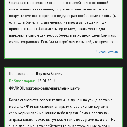
Сначала о месторасположении, это скорей всего основной
минус данного заведения, т. к. расположен он неудобно и
вокруг кроме всего прочего ведутся разнообразные стройки (т.
е. тут шлагбаум, тут стять нельзя, тут въезд запрещен и т. д.-
приятного мало). Запаситесь терпением, искать место для
парковки в самом центре, особенно в выходной день. Сам парк
очень понравился. Есть "мини-парк" для малышей, что приятно.
Но оставлять его там нельзя, только с родителями пребывание.
Читать отзыв
Много всяких машинок-самолетиков - все для малышей. Есть
кафе, но дороговато, на мой взгляд. Для взрослых и старших
детей там раздолье полное: 5D-кинотеатр, аттракционов
Пользователь:
Верушка Станис
взрослых штук пять; есть также стойка с фотографиями, где
можно купить на память фотку летящего тебя на аттракционе.
Поблагодарил:
13.01.2014
Центр большой и очень хороший, найдется рзвлечение для
ФИЛИОН, торгово-развлекательный центр
каждого. П. С. главное возьмите чек с парковки на выезде из
Когда становится совсем гадко и на душе и на улице, то такие
центра, в противном случаете придется платить за выезд..
места, как Филион становится ярким спасательным кругом в
Успехов!
серо-коричневой мешанине неба и грязи. Сама я пассивна к
аттракционам, просто выгуливаем там с подругами их детей. Не
знаю, что на меня так действует то ли восторженные визги, и