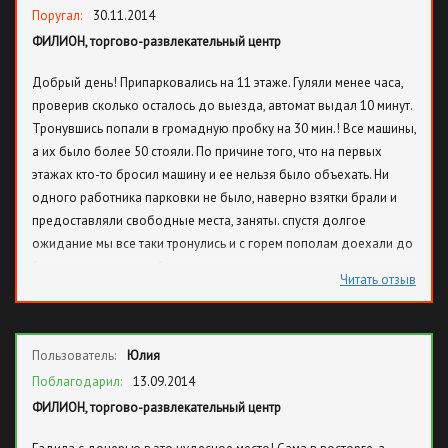
больше некуда деваться) и совсем мелкие магазины, нет даже
Поругал:
30.11.2014
полноценного салона сотовой связи.
ФИЛИОН, торгово-развлекательный центр
Добрый день! Припарковались на 11 этаже. Гуляли менее часа,
проверив сколько осталось до выезда, автомат выдал 10 минут.
Тронувшись попали в громадную пробку на 30 мин.! Все машины,
а их было более 50 стояли. По причине того, что на первых
этажах кто-то бросил машину и ее нельзя было объехать. Ни
одного работника парковки не было, наверно взятки брали и
предоставляли свободные места, заняты. спустя долгое
ожидание мы все таки тронулись и с горем пополам доехали до
1 этажа. встретили работника, он сказал, что вам должны дать
Читать отзыв
доп. время не переживайте. Подъехав к шлагбауму, увидели
всех работников, которые стояли болтали. Васильев Николай
Александрович сказал, что мы откатали свое время и чтобы
Пользователь:
Юлия
выходили платили. Все начали ругаться и отказывались
оплачивать, т. к. мы потеряли 30 минут в этой пробке. Вместо того
Поблагодарил:
13.09.2014
чтобы оперативно решить проблему громадной пробки, всех
ФИЛИОН, торгово-развлекательный центр
заставляли платить. Потрачены нервы и деньги, которые мы не