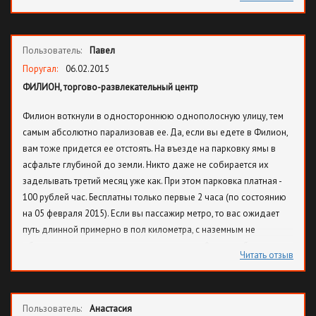
бывает, посмеялись, посмотрели мультфильм, пробежались по
магазинам, надо и парковку оплатить. Ура! Паркомат, очередь,
вздохи не работает. Еду вниз, там видел. Есть, один светится,
Пользователь:
Павел
рабочий, плачу, в машину, пропустили, выезжаю, шлагбаум, за
ним пешеходы. Стоп, как же так, он опускается, а пешеходы
Поругал:
06.02.2015
идут? А пешеходы идут, давить? Нет, шлагбаум опускается ровно
ФИЛИОН, торгово-развлекательный центр
на автомобиль, выхожу, охранник метров с 20 матом, ехать надо,
Филион воткнули в одностороннюю однополосную улицу, тем
сзади люди. Мерзко, вывели спокойного человека, я туда
самым абсолютно парализовав ее. Да, если вы едете в Филион,
больше ни ногой.
вам тоже придется ее отстоять. На въезде на парковку ямы в
асфальте глубиной до земли. Никто даже не собирается их
заделывать третий месяц уже как. При этом парковка платная -
100 рублей час. Бесплатны только первые 2 часа (по состоянию
на 05 февраля 2015). Если вы пассажир метро, то вас ожидает
путь длинной примерно в пол километра, с наземным не
оборудованным пешеходным переходом. Филион абсолютно
Читать отзыв
не волнует ваш комфорт и безопасность. И это отражается на
качественном составе магазинов. Практически все бренды,
которые есть в центральных торговых центрах, оттуда ушли,
Пользователь:
Анастасия
остались в основном крупногабаритные магазины (им видимо