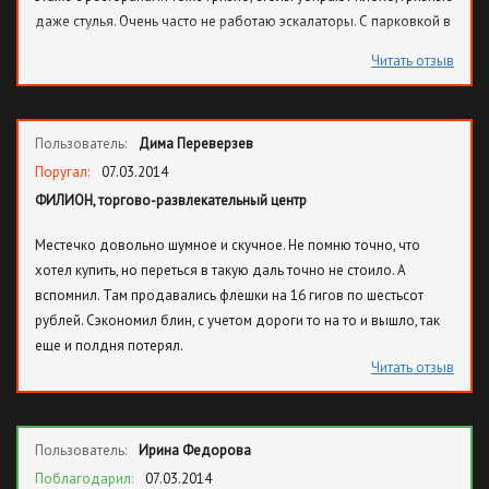
даже стулья. Очень часто не работаю эскалаторы. С парковкой в
общем отдельная тема: цены повышают, а состояние парковки
Читать отзыв
только ухудшается, уже почти год, как там делают ремонт,
велика вероятность при выезде наехать на торчащие
металлический пруты, а затем подождать в очереди, когда
Пользователь:
Дима Переверзев
желающие заедут на 1-ом этаже парковки на мойку. Что
касается шоппинга, то и здесь не все хорошо, половина
Поругал:
07.03.2014
магазинов закрыта, поэтому прежде, чем ехать советую
ФИЛИОН, торгово-развлекательный центр
посмотреть на сайте ТЦ список магазинов, т. к. можно приехать и
Местечко довольно шумное и скучное. Не помню точно, что
постоять у закрытых дверей. Уважаемая администрация,
хотел купить, но переться в такую даль точно не стоило. А
обращаю внимание на то, что в организацию бизнеса надо
вспомнил. Там продавались флешки на 16 гигов по шестьсот
вкладывать средства, а не только получать прибыль, вы
рублей. Сэкономил блин, с учетом дороги то на то и вышло, так
оказываете услуги и люди должны оставаться довольными, а не
еще и полдня потерял.
ощущать противные запахи, брезговать и терпеть прочие
Читать отзыв
неудобства.
Пользователь:
Ирина Федорова
Поблагодарил:
07.03.2014