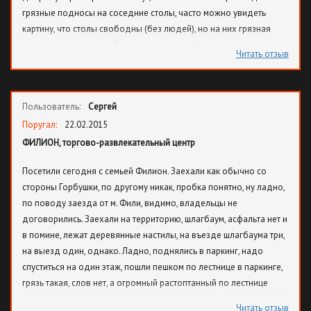
грязные подносы на соседние столы, часто можно увидеть
картину, что столы свободны (без людей), но на них грязная
посуда, и сесть негде. Потом появляется тётенька, которая не
Читать отзыв
спеша обходит столы и собирает подносы, но ни о каком
протирании столов нет и речи! Антисанитария полная. Хуже
этого свинарника только туалеты. Кабинки загажены, вонь стоит
Пользователь:
Сергей
несусветная, постоянно нет туалетной бумаги. Самый "шик" это
конечно отсутствие сушилки для рук или бумажных полотенец:
Поругал:
22.02.2015
рядом с раковинами тупо стоит рулон туалетной бумаги, причем
ФИЛИОН, торгово-развлекательный центр
один на 2 ряда умывальников! Вытирайте руки, гости дорогие!
Посетили сегодня с семьей Филион. Заехали как обычно со
Туалет периодически закрывается на уборку, и нужно идти на
стороны Горбушки, по другому никак, пробка понятно, ну ладно,
другой этаж. Странно, в других центрах таких перерывов нет, а
по поводу заезда от м. Фили, видимо, владельцы не
туалеты гораздо чище. На одном из этажей напротив туалетов
договорились. Заехали на территорию, шлагбаум, асфальта нет и
массажные кресла установлены, так там вечно возлежат местные
в помине, лежат деревянные настилы, на въезде шлагбаума три,
работники из южных стран в униформе. Ну и дорога к паркингу,
на выезд один, однако. Ладно, поднялись в паркинг, надо
ямы на которой залатаны кирпичами, тоже добавляет позитива.
спуститься на один этаж, пошли пешком по лестнице в паркинге,
А вот еще вспомнила: пару раз не работали эскалаторы, т. е.
грязь такая, слов нет, а огромный растоптанный по лестнице
только на спуск шли, или только на подъем. Такое чувство, что
фекалий поразил объемом и длительностью пребывания. Все
энергию экономят, крохоборы.
Читать отзыв