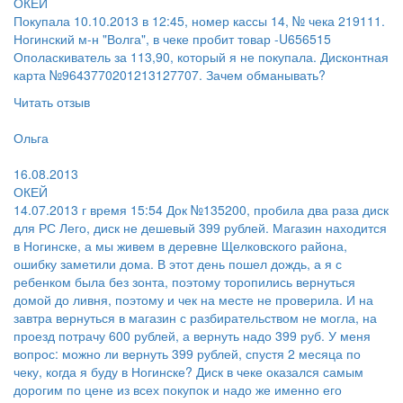
ОКЕЙ
Покупала 10.10.2013 в 12:45, номер кассы 14, № чека 219111.
Ногинский м-н "Волга", в чеке пробит товар -U656515
Ополаскиватель за 113,90, который я не покупала. Дисконтная
карта №9643770201213127707. Зачем обманывать?
Читать отзыв
Пользователь:
Ольга
Поругал:
16.08.2013
ОКЕЙ
14.07.2013 г время 15:54 Док №135200, пробила два раза диск
для РС Лего, диск не дешевый 399 рублей. Магазин находится
в Ногинске, а мы живем в деревне Щелковского района,
ошибку заметили дома. В этот день пошел дождь, а я с
ребенком была без зонта, поэтому торопились вернуться
домой до ливня, поэтому и чек на месте не проверила. И на
завтра вернуться в магазин с разбирательством не могла, на
проезд потрачу 600 рублей, а вернуть надо 399 руб. У меня
вопрос: можно ли вернуть 399 рублей, спустя 2 месяца по
чеку, когда я буду в Ногинске? Диск в чеке оказался самым
дорогим по цене из всех покупок и надо же именно его