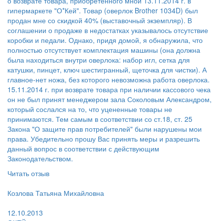
о возврате товара, приобретенного мной 13.11.2014 г. в
гипермаркете "О*Кей". Товар (оверлок Brother 1034D) был
продан мне со скидкой 40% (выставочный экземпляр). В
соглашении о продаже в недостатках указывалось отсутствие
коробки и педали. Однако, придя домой, я обнаружила, что
полностью отсутствует комплектация машины (она должна
была находиться внутри оверлока: набор игл, сетка для
катушки, пинцет, ключ шестигранный, щеточка для чистки). А
главное-нет ножа, без которого невозможна работа оверлока.
15.11.2014 г. при возврате товара при наличии кассового чека
он не был принят менеджером зала Соколовым Александром,
который сослался на то, что уцененные товары не
принимаются. Тем самым в соответствии со ст.18, ст. 25
Закона "О защите прав потребителей" были нарушены мои
права. Убедительно прошу Вас принять меры и разрешить
данный вопрос в соответствии с действующим
Законодательством.
Читать отзыв
Пользователь:
Козлова Татьяна Михайловна
Поругал:
12.10.2013