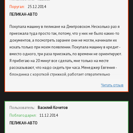
Поругал:
25.12.2014
ПЕЛИКАН-АВТО
Покупала машину в пеликане на Дмитровском. Несколько раз я
приезжала туда просто так, потому, что у них не было каких-то
документов, а посмотреть заранее они не могли, начинали их
искать только при моем появлении. Покупала машину в кредит -
вместо одного, три раза приезжать, по времени не ориентируют.
Я прибегаю на 20 минут все сделать, мне только на месте
рассказывают, что надо сидеть три часа. Менеджер Евгения -
блондинка с короткой стрижкой, работает отвратительно
медленно, не предупреждает и не перезванивает, когда
Читать отзыв
оказывается, что нет смысла ехать. Постоянно отвлекается.
Покупка машины превратилась в нервотрепку! Ни за, что и
никогда никому не посоветую к ним соваться.
Пользователь:
Василий Кочетов
Поблагодарил:
11.12.2014
ПЕЛИКАН-АВТО