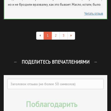
но и не бродили вразвалку, как это бывает. Масло, кстати, было
не такое уж и темное, почему - никто не мог понять. Ну да это не
Читать отзыв
главное, а вообще претензий к СТОА нет.
1
2
3
ПОДЕЛИТЕСЬ ВПЕЧАТЛЕНИЯМИ
Поблагодарить