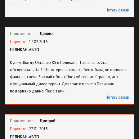
СТРАДАЕМ мы обычные автовладельцы. Даже и в помине не
Читать отзыв
предложили в Пеликане подменный автомобиль, а мне простите,
ребенка возить в школу. В будущем поменяем и автосалон, и
страховую!
Пользователь:
Даниил
Поругал:
17.02.2015
ПЕЛИКАН-АВТО
Купил Шкоду Октавию RS в Пеликане. Так вышло. Стал
обслуживать. За 3 ТО потеряны: крышка бензобака, не менялись
фильтры, свечи. Чистый обман. Плохой сервис. Странно, что
официальный дилер терпит. Доверие к марке в Пеликане
подорвано давно. Пес с вами.
Читать отзыв
Пользователь:
Дмитрий
Поругал:
27.01.2015
ПЕЛИКАН-АВТО