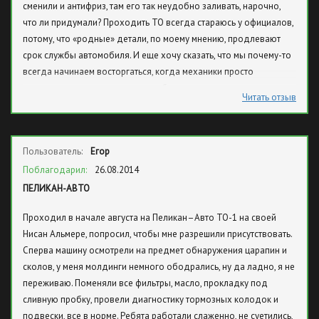
сменили и антифриз, там его так неудобно заливать, нарочно,
что ли придумали? Проходить ТО всегда стараюсь у официалов,
потому, что «родные» детали, по моему мнению, продлевают
срок службы автомобиля. И еще хочу сказать, что мы почему-то
всегда начинаем восторгаться, когда механики просто
качественно выполняют свою работу.
Читать отзыв
Пользователь:
Егор
Поблагодарил:
26.08.2014
ПЕЛИКАН-АВТО
Проходил в начале августа на Пеликан–Авто ТО-1 на своей
Нисан Альмере, попросил, чтобы мне разрешили присутствовать.
Сперва машину осмотрели на предмет обнаружения царапин и
сколов, у меня молдинги немного ободрались, ну да ладно, я не
переживаю. Поменяли все фильтры, масло, прокладку под
сливную пробку, провели диагностику тормозных колодок и
подвески, все в норме. Ребята работали слаженно, не суетились,