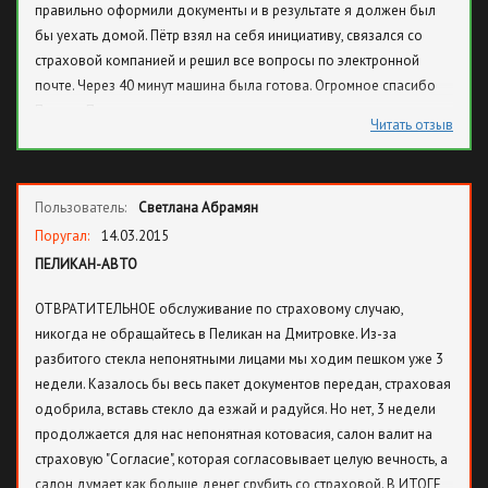
правильно оформили документы и в результате я должен был
бы уехать домой. Пётр взял на себя инициативу, связался со
страховой компанией и решил все вопросы по электронной
почте. Через 40 минут машина была готова. Огромное спасибо
Попову Петру за отзывчивость.
Читать отзыв
Пользователь:
Светлана Абрамян
Поругал:
14.03.2015
ПЕЛИКАН-АВТО
ОТВРАТИТЕЛЬНОЕ обслуживание по страховому случаю,
никогда не обращайтесь в Пеликан на Дмитровке. Из-за
разбитого стекла непонятными лицами мы ходим пешком уже 3
недели. Казалось бы весь пакет документов передан, страховая
одобрила, вставь стекло да езжай и радуйся. Но нет, 3 недели
продолжается для нас непонятная котовасия, салон валит на
страховую "Согласие", которая согласовывает целую вечность, а
салон думает как больше денег срубить со страховой. В ИТОГЕ