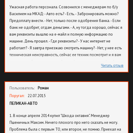
Ужасная работа персонала. Созвонился с менеджерам по б/у
Василием на МКАД: - Авто есть? - Есть. - Забронировать можно?
Предоплату внести. - Нет, только после одобрения банка. - Если
банк не одобрит, отдам деньгами. - А, ну тогда хорошо, сейчас я
вам реквизиты вышлю на е-майл и полную информацию по
машине. День прошел. - Где реквизиты? - У нас интернет не
работает? - Я завтра приезжаю смотреть машину? - Нет, у нее есть
техническая неисправность, сейчас ее техник посмотрит и я вам
перезвоню. День проходит. - Василий, ну, что с машиной-то?
Читать отзыв
Деньги на руках. Ехать? - Продали. Немая сцена, занавес. А сразу
нельзя сказать присылай предоплату, приезжай, забирай. Зачем
мозг клиенту выносить???
Пользователь:
Роман
Поругал:
22.07.2015
ПЕЛИКАН-АВТО
1. В конце апреля 2014 купил "Шкода октавия". Менеджер
Пшеничных Максим. Ничего плохого про него сказать не могу.
Проблема была с первым ТО, или второе, не помню. Приехал на