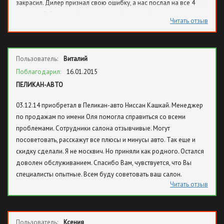
закрасил. Дилер признал свою ошибку, а нас послал на все 4
стороны. В Пеликан больше ни ногой и всех буду теперь
Читать отзыв
предупреждать об их нечистоплотности.
Пользователь:
Виталий
Поблагодарил:
16.01.2015
ПЕЛИКАН-АВТО
03.12.14 приобретал в Пеликан-авто Ниссан Кашкай. Менеджер
по продажам по имени Оля помогла справиться со всеми
проблемами. Сотрудники салона отзывчивые. Могут
посоветовать, расскажут все плюсы и минусы авто. Так еще и
скидку сделали. Я не москвич. Но приняли как родного. Остался
доволен обслуживанием. Спасибо Вам, чувствуется, что Вы
специалисты опытные. Всем буду советовать ваш салон.
Читать отзыв
Пользователь:
Ксения