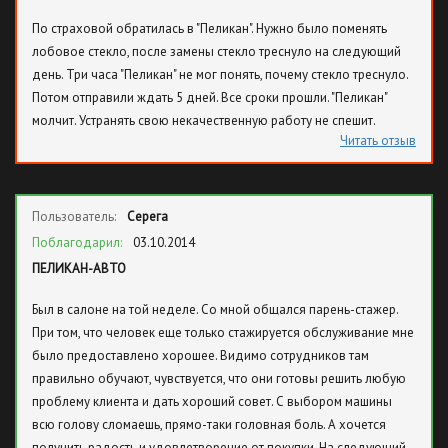
По страховой обратилась в "Пеликан". Нужно было поменять
лобовое стекло, после замены стекло треснуло на следующий
день. Три часа "Пеликан" не мог понять, почему стекло треснуло.
Потом отправили ждать 5 дней. Все сроки прошли. "Пеликан"
молчит. Устранять свою некачественную работу не спешит.
Читать отзыв
Пользователь:
Серега
Поблагодарил:
03.10.2014
ПЕЛИКАН-АВТО
Был в салоне на той неделе. Со мной общался парень-стажер.
При том, что человек еще только стажируется обслуживание мне
было предоставлено хорошее. Видимо сотрудников там
правильно обучают, чувствуется, что они готовы решить любую
проблему клиента и дать хороший совет. С выбором машины
всю голову сломаешь, прямо-таки головная боль. А хочется
получить радость и удовлетворение от покупки. На следующий