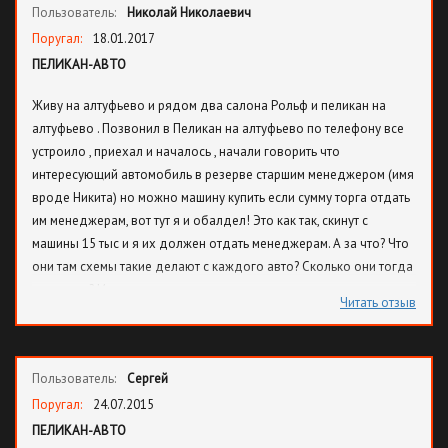
Пользователь:
Николай Николаевич
Поругал:
18.01.2017
ПЕЛИКАН-АВТО
Живу на алтуфьево и рядом два салона Рольф и пеликан на
алтуфьево . Позвонил в Пеликан на алтуфьево по телефону все
устроило , приехал и началось , начали говорить что
интересующий автомобиль в резерве старшим менеджером (имя
вроде Никита) но можно машину купить если сумму торга отдать
им менеджерам, вот тут я и обалдел! Это как так, скинут с
машины 15 тыс и я их должен отдать менеджерам. А за что? Что
они там схемы такие делают с каждого авто? Сколько они тогда
получают? Или им зарплату не платят а заставляют с клиентов
Читать отзыв
вымогать?! Пеликан на алтуфьево ни советую! Скидок нет , т к
скидку надо отдать менеджерам!
Пользователь:
Сергей
Поругал:
24.07.2015
ПЕЛИКАН-АВТО