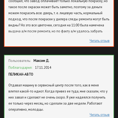
сообщил, что завод оплачивает только локальную покраску, но
такое после окраски может быть заметно, поэтому за деньги
можем покрасить всю дверь, т. е. лицевую часть, нормальный
подход, что после покраски у дилера следы ремонта могут быть
видны? Но это все цветочки, сегодня на 11:00 была намечена
выдача а/м после ремонта, но по факту а/м удалось забрать
только после 2,5 часов ожидания, качество ремонта оказалось
Читать отзыв
соответствующее самопальному гаражному ремонту, после
сборки двери торчал скотч из-под хромированной накладки. В
общем странно, что такой дилер существует до сих пор, с таким
Пользователь:
Максим Д.
подходом они могут рассчитывать на залетных клиентов,
нормальный человек второй раз туда не поедет.
Поблагодарил:
17.11.2014
ПЕЛИКАН-АВТО
Отдавал машину в сервисный центр после того, как в меня
влетел какой-то идиот. Когда привез ее туда, мне сказали, что у
них завал и сделают не очень скоро. Я уже надеялся получить
ее только через месяц, но сделали за две недели. Работают
оперативно, молодцы.
Читать отзыв