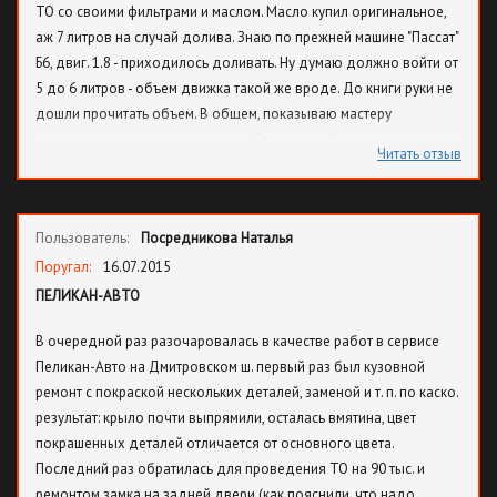
ТО со своими фильтрами и маслом. Масло купил оригинальное,
аж 7 литров на случай долива. Знаю по прежней машине "Пассат"
Б6, двиг. 1.8 - приходилось доливать. Ну думаю должно войти от
5 до 6 литров - объем движка такой же вроде. До книги руки не
дошли прочитать объем. В общем, показываю мастеру
приемщику, все это дело лежит в багажнике. Количество масла в
Читать отзыв
пакете не оговаривал с ним. Приоткрыл, показал что есть и все.
Но я то знаю сколько у меня масла лежало в пакете. Уехал!
Через 2-3 часа звонок -готова! Принимаю машину и, что же я
Пользователь:
Посредникова Наталья
вижу на щупе! Щуп наполовину в масле! Я прошу долить до
отметки почти максимум, на что он мне отвечает, а мы все масло
Поругал:
16.07.2015
вам залили, больше нет. Проверил багажник и салон,
ПЕЛИКАН-АВТО
действительно нет. НЕДОУМЕНИЮ не было предела! Как вы 7
В очередной раз разочаровалась в качестве работ в сервисе
литров залили в двигатель 1.8 и при том щуп на половину в
Пеликан-Авто на Дмитровском ш. первый раз был кузовной
масле???? Ответ последовал тупой, детский, некорректный: "А я
ремонт с покраской нескольких деталей, заменой и т. п. по каско.
не знаю, вот слесарь залил и сказал все, нет больше".
результат: крыло почти выпрямили, осталась вмятина, цвет
Соответственно, я уже понял, что залили они свое масло из
покрашенных деталей отличается от основного цвета.
бочки, а мой оригинал забрали себе под шумок. И, как я сейчас
Последний раз обратилась для проведения ТО на 90 тыс. и
докажу, что у меня было 7 литров, нереально думаю. Ну да,
ремонтом замка на задней двери (как пояснили, что надо
РАЗВЕЛИ, МОЛОДЦЫ! Следующие ТО я присутствовал и буду