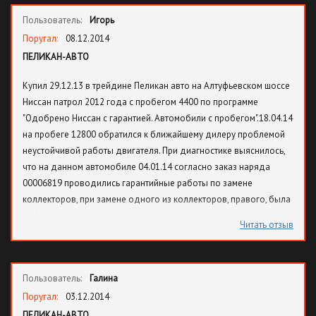
Пользователь:
Игорь
Поругал:
08.12.2014
ПЕЛИКАН-АВТО
Купил 29.12.13 в трейдине Пеликан авто на Алтуфьевском шоссе
Ниссан патрол 2012 года с пробегом 4400 по программе
"Одобрено Ниссан с гарантией. Автомобили с пробегом".18.04.14
на пробеге 12800 обратился к ближайшему дилеру проблемой
неустойчивой работы двигателя. При диагностике выяснилось,
что на данном автомобиле 04.01.14 согласно заказ наряда
00006819 проводились гарантийные работы по замене
коллекторов, при замене одного из коллекторов, правого, была
деформирована напрявляющая маслянного щупа, через зазор в
Читать отзыв
двигатель попала грязь, что привело к загрязнению клапанов
ГРМ. Отдал за их замену 42000 рублей.11.07.2014 на двигателе
при пробеге 15300 вылетел коленвал, пробило блок цилиндров.
Пользователь:
Галина
Замена двигателя стоит 900000 рублей. Официальным дилером
СК-моторс г. Ноябрьска была проведена экспертиза, в
Поругал:
03.12.2014
результате которой было выяснено, что помимо
ПЕЛИКАН-АВТО