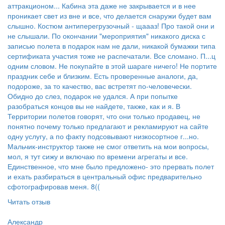
аттракционом... Кабина эта даже не закрывается и в нее
проникает свет из вне и все, что делается снаружи будет вам
слышно. Костюм антиперегрузочный - щаааз! Про такой они и
не слышали. По окончании "мероприятия" никакого диска с
записью полета в подарок нам не дали, никакой бумажки типа
сертификата участия тоже не распечатали. Все сломано. П...ц
одним словом. Не покупайте в этой шараге ничего! Не портите
праздник себе и близким. Есть проверенные аналоги, да,
подороже, за то качество, вас встретят по-человечески.
Обидно до слез, подарок не удался. А при попытке
разобраться концов вы не найдете, также, как и я. В
Территории полетов говорят, что они только продавец, не
понятно почему только предлагают и рекламируют на сайте
одну услугу, а по факту подсовывают низкосортное г...но.
Мальчик-инструктор также не смог ответить на мои вопросы,
мол, я тут сижу и включаю по времени агрегаты и все.
Единственное, что мне было предложено- это прервать полет
и ехать разбираться в центральный офис предварительно
сфотографировав меня. 8((
Читать отзыв
Пользователь:
Александр