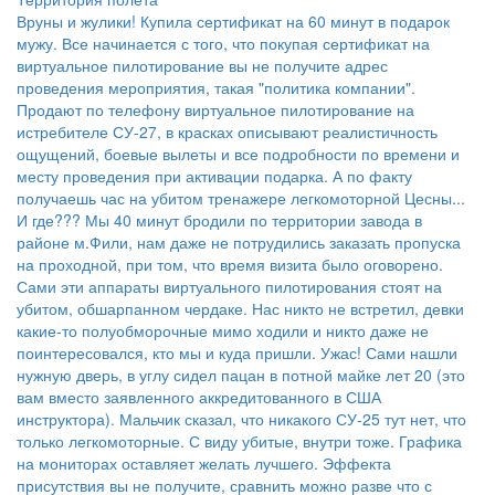
Вруны и жулики! Купила сертификат на 60 минут в подарок
мужу. Все начинается с того, что покупая сертификат на
виртуальное пилотирование вы не получите адрес
проведения мероприятия, такая "политика компании".
Продают по телефону виртуальное пилотирование на
истребителе СУ-27, в красках описывают реалистичность
ощущений, боевые вылеты и все подробности по времени и
месту проведения при активации подарка. А по факту
получаешь час на убитом тренажере легкомоторной Цесны...
И где??? Мы 40 минут бродили по территории завода в
районе м.Фили, нам даже не потрудились заказать пропуска
на проходной, при том, что время визита было оговорено.
Сами эти аппараты виртуального пилотирования стоят на
убитом, обшарпанном чердаке. Нас никто не встретил, девки
какие-то полуобморочные мимо ходили и никто даже не
поинтересовался, кто мы и куда пришли. Ужас! Сами нашли
нужную дверь, в углу сидел пацан в потной майке лет 20 (это
вам вместо заявленного аккредитованного в США
инструктора). Мальчик сказал, что никакого СУ-25 тут нет, что
только легкомоторные. С виду убитые, внутри тоже. Графика
на мониторах оставляет желать лучшего. Эффекта
присутствия вы не получите, сравнить можно разве что с