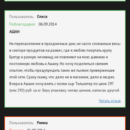
глухонемых и прочих людей с инвалидностями, предлагая им
нормальную зарплату. а вы 10 рублей.
Пользователь:
Олеся
Поблагодарил:
06.09.2014
АШАН
Ни перенаселение в праздничные дни, ни часто сломанные весы
в секторе продуктов на развес, где я люблю покупать крупу
Булгур и разную чечевицу, не повлияют на мою давнюю и
постоянную любовь к Ашану. Но хочу поделиться свежим
опытом, чтобы предупредить таких же пылких приверженцев
этой сети. Сразу скажу, что дело не в магазине, дело в людях.
Вчера в Ашане хочу взять с полки сыр Тильзитер по цене 297
(или 292) руб. за кг. Беру упаковку, читаю ценник, написан другой
сорт сыра и цена 377 руб. за кг. Отложила в сторону, может кто
Читать отзыв
положил по пути не отсюда кусок? Я беру следующий. То же
самое. Ещё несколько кусков мимо. Сыр мне хорошо знаком и
понимаю, что упакован всё же Тильзитер. Ошибка вполне
Пользователь:
Римма
вероятна, все мы люди. Рядом стоит сотрудница, достойной