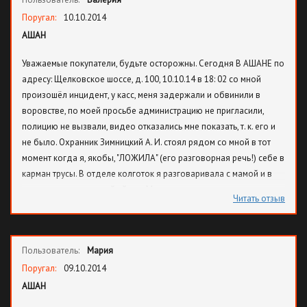
подумаешь, что на дорогу потратишь 1, 5 часа туда и 1, 5
обратно.
Поругал:
10.10.2014
АШАН
Уважаемые покупатели, будьте осторожны. Сегодня В АШАНЕ по
адресу: Щелковское шоссе, д. 100, 10.10.14 в 18: 02 со мной
произошёл инцидент, у касс, меня задержали и обвинили в
воровстве, по моей просьбе администрацию не пригласили,
полицию не вызвали, видео отказались мне показать, т. к. его и
не было. Охранник Зимницкий А. И. стоял рядом со мной в тот
момент когда я, якобы, "ЛОЖИЛА" (его разговорная речь!) себе в
карман трусы. В отделе колготок я разговаривала с мамой и в
карман положила свой айпад. Меня принудительно пытались
Читать отзыв
признаться в краже, я сама лично вызвала полицию, на айпаде
время вызова есть! Потом охранник Зимницкий, угрожал мне, что
подаст на меня в суд, якобы, я его обвинила в краже моего
Пользователь:
Мария
кошелька, взяв в свидетели старшего охранника Рустамова Б. Н.,
тот охотно ухмыляясь согласился кивком. Зимницкий поняв, что
Поругал:
09.10.2014
он попал, убежал, не дождавшись полиции при этом обвинив
АШАН
меня в том, что я "СКИНУЛА ТРУСЫ" Я оставила в книге жалоб