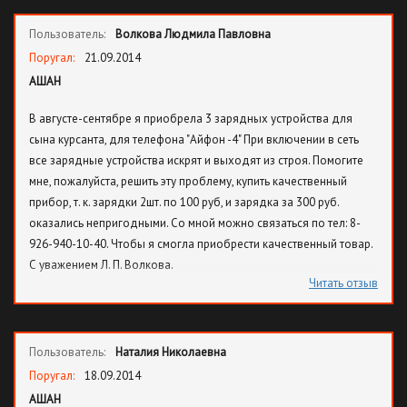
попадает ей по ноге. Охранница начинает кричать на меня
Пользователь:
Волкова Людмила Павловна
матом (!) слова типа "ты обнаглела" были высказаны при моих
малолетних детях и посторонних людях! Далее было много
Поругал:
21.09.2014
ещё хамства с ее стороны ( ( (Ходить в этот Ашан ни я, ни мои
АШАН
друзья после этого не будут.
В августе-сентябре я приобрела 3 зарядных устройства для
сына курсанта, для телефона "Айфон -4" При включении в сеть
все зарядные устройства искрят и выходят из строя. Помогите
мне, пожалуйста, решить эту проблему, купить качественный
прибор, т. к. зарядки 2шт. по 100 руб, и зарядка за 300 руб.
оказались непригодными. Со мной можно связаться по тел: 8-
926-940-10-40. Чтобы я смогла приобрести качественный товар.
С уважением Л. П. Волкова.
Читать отзыв
Пользователь:
Наталия Николаевна
Поругал:
18.09.2014
АШАН