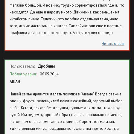
Магазин большой. И новичку трудно сориентироваться где и, что
находится. Да еще и народу много. Движение, как раньше - на
китайском рынке. Тележки - это вообще отдельная тема, мало
того, что их часто там не хватает. Так сейчас они еще и платные,
шкафчики для пакетов отсутствуют. А то, что у них мешки, в
которые складывать вещи, и запаивать. ну не удобно это, да и не
Читать отзыв
красиво.
Пользователь:
Дробины
Поблагодарил:
06.09.2014
АШАН
Нашей семье нравится делать покупки в "Ашане". Всегда свежие
овощи, фрукты, зелень, хлеб пекут вкуснейший, огромный выбор
рыбы. Кстати, всякие безделушки, нужные для дома - тоже под
рукой. Мы ведём здоровый образ жизни и правильно питаемся,
в этом нам очень помогает со своим выбором этот магазин.
Единственный минус, продавцы-консультанты где-то ходят, а