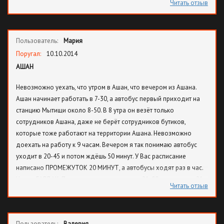
Читать отзыв
Пользователь:
Мария
Поругал:
10.10.2014
АШАН
Невозможно уехать, что утром в Ашан, что вечером из Ашана.
Ашан начинает работать в 7-30, а автобус первый приходит на
станцию Мытищи около 8-50. В 8 утра он везёт только
сотрудников Ашана, даже не берёт сотрудников бутиков,
которые тоже работают на территории Ашана. Невозможно
доехать на работу к 9 часам. Вечером я так понимаю автобус
уходит в 20-45 и потом ждёшь 50 минут. У Вас расписание
написано ПРОМЕЖУТОК 20 МИНУТ, а автобусы ходят раз в час.
Что за БАРДАК. Приходишь на остановку в 21-00, уезжаешь в 21-
Читать отзыв
45. Мало того, что они ходят РАЗ В ЧАС, так они ещё и на
остановках не останавливают. РАЗБЕРИТЕСЬ с этим
БЕСПОРЯДКОМ. Иногда даже не хочется ехать к вам, как
Пользователь:
Валерия