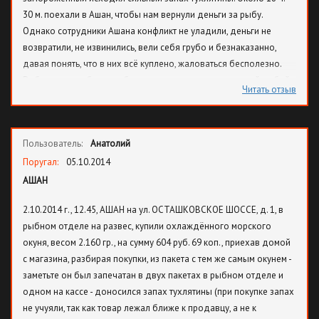
30 м. поехали в Ашан, чтобы нам вернули деньги за рыбу.
1004 дежурному директору, Степановой Вере, она выслушала
Однако сотрудники Ашана конфликт не уладили, деньги не
меня по телефону, но разобраться в конфликте она не сочла
возвратили, не извинились, вели себя грубо и безнаказанно,
возможным. Я, многодетная мать, покупаю в Вашем магазине
давая понять, что в них всё куплено, жаловаться бесполезно.
еженедельно, стоимость моей однократной покупки в среднем
Рыбу в отделе быстро убрали и сказали, что они плохой рыбой
составляет 5-10 тысяч рублей, поэтому такое отношение к
Читать отзыв
не торгуют. На пакет с рыбой даже не посмотрели. А рыба была
покупателю, со стороны Вашего магазина, расцениваю как
упакована продавцом в двойном пакете, с Ашановскими
недопустимое. Из-за отсутствия культуры общения со стороны
реквизитами герметично упаковано. Т. к. магазин принадлежит
Ваших сотрудников Вы потеряли еще одного покупателя. Для
Пользователь:
Анатолий
французам, то они нас травят. Байкот.
жизнеобеспечения своей семьи, впредь буду выбирать более
Поругал:
05.10.2014
доброжелательные по отношению к покупателю магазины.
Оставляю за собой право оставлять негативные отзывы о Ваших
АШАН
сотрудниках и на других ресурсах.
2.10.2014 г., 12.45, АШАН на ул. ОСТАШКОВСКОЕ ШОССЕ, д. 1, в
рыбном отделе на развес, купили охлаждённого морского
окуня, весом 2.160 гр., на сумму 604 руб. 69 коп., приехав домой
с магазина, разбирая покупки, из пакета с тем же самым окунем -
заметьте он был запечатан в двух пакетах в рыбном отделе и
одном на кассе - доносился запах тухлятины (при покупке запах
не учуяли, так как товар лежал ближе к продавцу, а не к