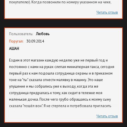
покупателю). Когда позвонили по номеру указанном на чеке,
менеджер предложил приехать в магазин и решить этот вопрос,
Читать отзыв
но когда мы вместе с женой приехали туда в магазин, в отделе-
администрация, (так как они сказали, все вопросы решаются тут),
нам дали номер телефона менеджерского отдела, где нам
Пользователь:
Любовь
нагрубили и сказали, что у них никакого порченного товара нет,
при том, что запакованный пакет не нарушен (он не вскрывался)
Поругал:
30.09.2014
и чек имеется. Где же справедливость, кто вернёт нам деньги, за
АШАН
их же испорченный товар, сколько можно травить людей???
Ездим в этот магазин каждую неделю уже не первый год и
постоянно с нами на руках слепая миниатюрная такса, сегодня
первый раз к нам подошла сотрудница охраны и в приказном
тоне на "ты" сказала отнести малявку в машину. Это наше
упущение и мы собрались уже к выходу, когда эта же
сотрудница придралась к тому, как сидит в тележке моя
маленькая дочка. После чего грубо обращаясь к моему сыну
сказала "пошёл вон". Я не стерпела и потребовала пригласить
ещё руководство, на, что последовал ответ, что она скажет и
Читать отзыв
меня больше в магазин не пустят. Я в шоке от этого, следую за
ней сопровождая сына к выходу и моя тележка СЛУЧАЙНО