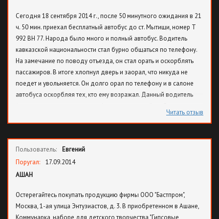
Сегодня 18 сентября 2014 г., после 50 минутного ожидания в 21
ч. 50 мин. приехал бесплатный автобус до ст. Мытищи, номер Т
992 ВН 77. Народа было много и полный автобус. Водитель
кавказской национальности стал бурно общаться по телефону.
На замечание по поводу отъезда, он стал орать и оскорблять
пассажиров. В итоге хлопнул дверь и заорал, что никуда не
поедет и увольняется. Он долго орал по телефону и в салоне
автобуса оскорбляя тех, кто ему возражал. Данный водитель
(он нам так и не представился) постоянно ведёт себя таким
Читать отзыв
образом. Создаётся впечатление, что хозяин барин автобуса -
хочу везу, хочу - нет. Если человек не умеет себя вести и любое
замечание вызывает у него неадекватное поведение, зачем
Пользователь:
Евгений
тогда ему доверили возить людей. Дайте уж ему тогда
выполнить своё обещание и пусть увольняется, а не трепет
Поругал:
17.09.2014
людям нервы. Пока он бегал вокруг автобуса и вопил, что
АШАН
увольняется и никуда не поедет, мы все опоздали на электрички
Остерегайтесь покупать продукцию фирмы ООО "Бастпром",
и вообще, почему такой психически неуравновешенный человек
Москва, 1-ая улица Энтузиастов, д. 3. В приобретенном в Ашане,
работает у Вас водителем автобуса?
Коммунарка, наборе для детского творчества "Гипсовые