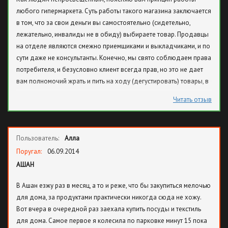
любого гипермаркета. Суть работы такого магазина заключается
в том, что за свои деньги вы самостоятельно (сидетельно,
лежательно, инвалиды не в обиду) выбираете товар. Продавцы
на отделе являются смежно приемщиками и выкладчиками, и по
сути даже не консультанты. Конечно, мы свято соблюдаем права
потребителя, и безусловно клиент всегда прав, но это не дает
вам полномочий жрать и пить на ходу (дегустировать) товары, в
том числе распивать алкогольные напитки в зале, парковке, а
Читать отзыв
также тырить все, что не прибито. Напоминаем, что если у вас
украли личную вещь (не тележку), администрация не несет
ответственности. Вызывайте милицию самостоятельно на 102.
Пользователь:
Алла
Иногда не работают терминалы, но, что вы хотели от страны, где
периодически нет воды и света. От магазина это не зависит. Это
Поругал:
06.09.2014
перегрузка банковского сервера. Некоторые товары не
АШАН
подлежат обмену в принципе, или же в случае неправильной
В Ашан езжу раз в месяц, а то и реже, что бы закупиться мелочью
эксплуатации, а также по истечении гарантийного срока.
для дома, за продуктами практически никогда сюда не хожу.
Заповеди потребителей Ашана. 1. Не воруй. 2. Не ешь/пей до
Вот вчера в очередной раз заехала купить посуды и текстиль
оплаты. 3. Не хами. 4. Имей наличные. Соблюдая данные
для дома. Самое первое я колесила по парковке минут 15 пока
правила вы будете довольны магазином. С уважением, Донской