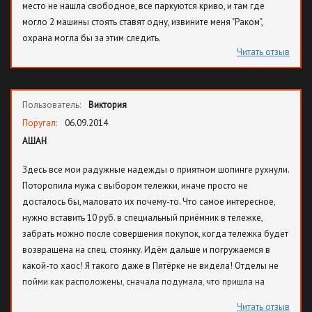
место не нашла свободное, все паркуются криво, и там где
Казак.
могло 2 машины стоять ставят одну, извините меня "Раком",
охрана могла бы за этим следить.
Читать отзыв
Пользователь:
Виктория
Поругал:
06.09.2014
АШАН
Здесь все мои радужные надежды о приятном шопинге рухнули.
Поторопила мужа с выбором тележки, иначе просто не
досталось бы, маловато их почему-то. Что самое интересное,
нужно вставить 10 руб. в специальный приёмник в тележке,
забрать можно после совершения покупок, когда тележка будет
возвращена на спец. стоянку. Идём дальше и погружаемся в
какой-то хаос! Я такого даже в Пятёрке не видела! Отделы не
пойми как расположены, сначала подумала, что пришла на
китайский вещевой рынок, так как в начале расположены
Читать отзыв