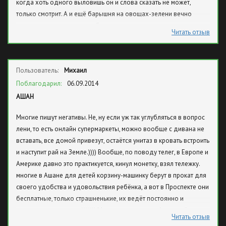
когда хоть одного выловишь он и слова сказать не может,
только смотрит. А и ещё барышня на овощах-зелени вечно
возмущается, что люди выбирают лучшее, а я считаю, раз нам
Читать отзыв
покупателям дали выбор вот мы и выбираем, почему я должна
есть обдёртую зелень. Ставлю достаточно хорошую оценку из
10 ставлю 8!
Пользователь:
Михаил
Поблагодарил:
06.09.2014
АШАН
Многие пишут негативы. Не, ну если уж так углубляться в вопрос
лени, то есть онлайн супермаркеты, можно вообще с дивана не
вставать, все домой привезут, остаётся унитаз в кровать встроить
и наступит рай на Земле.)))) Вообще, по поводу телег, в Европе и
Америке давно это практикуется, кинул монетку, взял тележку.
многие в Ашане для детей корзину-машинку берут в прокат для
своего удобства и удовольствия ребёнка, а вот в Проспекте они
бесплатные, только страшненькие, их ведёт постоянно и
тяжелые, зато халява.))))))) Мне очень нравится Ашан ещё и тем,
Читать отзыв
что они пошли по хорошему пути и нанимают на работу