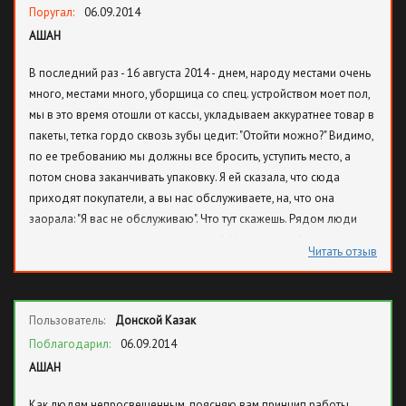
Поругал:
06.09.2014
АШАН
В последний раз - 16 августа 2014 - днем, народу местами очень
много, местами много, уборщица со спец. устройством моет пол,
мы в это время отошли от кассы, укладываем аккуратнее товар в
пакеты, тетка гордо сквозь зубы цедит: "Отойти можно?" Видимо,
по ее требованию мы должны все бросить, уступить место, а
потом снова заканчивать упаковку. Я ей сказала, что сюда
приходят покупатели, а вы нас обслуживаете, на, что она
заорала: "Я вас не обслуживаю". Что тут скажешь. Рядом люди
слышали, стояли покачивая головой. Управляющий, ау!
Читать отзыв
Объясните своему персоналу, где они работают. Или Вы, как они,
считаете, что мы, покупатели, не достойны быть обслуженными,
если не по высшему разряду (куда уж там, одно слово - Ашан!),
Пользователь:
Донской Казак
то хотя бы не "облаяны" техничками. Я-то куплю, что мне надо и
где надо, но за свой город стыдно.
Поблагодарил:
06.09.2014
АШАН
Как людям непросвещенным, поясняю вам принцип работы