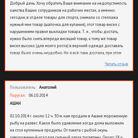
Добрый день. Хочу обратить Ваше внимание на недопустимость
свою жалобу, но этого так оставлять не собираюсь. Охранника
хамства Ваших сотрудников на рабочих местах, а именно:
Зимницкого надо проверить на проф. пригодность и на
сегодня, в отделе товары для спорта, снимала со стеллажа
судимость, т. к. сам в татуировках и жаргон, типа, скинула,
нужный мне товар (шапочка для купания), этот товар висел с
наводит на мысль! У меня дома был один ребёнок 6-и лет, я
нарушениями правил выкладки товара. Т. е., чтобы достать,
переживала больше всего за это! Кто мне возместит моральный
нужно было снять впереди висящий товар, к тому же товар
ущерб?! За свои 32 года я не украла ни крошки хлеба, а меня
висел высоко (для моего роста) в верхней одежде доставать
обвинили, в воровстве и еще угрожали судом за клевеиту!
товар было очень неудобно. Но я всё-таки достала, при этом
Охранники которые не умеют разговаривать "ШО" "ЛОЖИЛА".
пришлось снять то, что этому препятствовало. Рядом находился
Пробивала на кассе у оператора Капсергеновой Залины,
Читать отзыв
ваш сотрудник Радомир (Рамир), фамилию он назвать хамовато
которая не раз пробивала лишний товар! И это практикуется
отказался. Он НИЧЕГО не делал, просто сидел и смотрел на меня.
постоянно по данному адресу, ни только этим кассиром!
Вместо того чтобы предложить свою помощь, он начал хамить.
Пользователь:
Анатолий
Разговаривая со мной исключительно на «ты», даже несмотря на
то, что я старше и обращалась к нему на «вы» (мне хорошо за 40
Поругал:
06.10.2014
лет). Дословно разговаривал Ваш сотрудник вот так: «Повесь
АШАН
всё обратно, иди-иди жалуйся, пошла отсюда, может тебе еще и
02.10.2014 г. около 12 ч. 30 м. нам продали в Ашане мороженную
улыбнуться и т. д.» При этом гримасничал, видно было, что
рыбу на развес. Какое было удивление когда дома выложили
чувствует свою безнаказанность и вседозволенность. После
на стол купленные продукты. От пакета с рыбой окунь
такого хамства у меня не было желания продолжать покупки, и я
замороженный исходил сильный запах тухлятины. Около 18 ч.
подошла к столу обслуживания клиентов. Позвонила по номеру