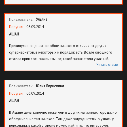
стеллажи с вещами, сланцами, кепками, как на барахолке
низкого качества.
Пользователь:
Ульяна
Поругал:
06.09.2014
АШАН
Прикинула по ценам - вообще никакого отличия от других
супермаркетов, в некоторых и порядок есть. Возле овощного
отдела пришлось зажимать нос, такой запах стоял ужасный.
Читать отзыв
Пользователь:
Юлия Борисовна
Поругал:
06.09.2014
АШАН
В Ашане цены конечно ниже, чем в других магазинах города, но
обслуживание там никакое. Там даже затруднительно узнать у
персонала, в какой стороне можно найти то, что интересует.