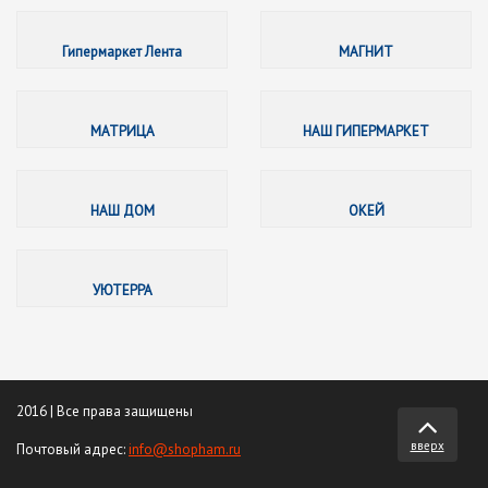
Гиперма
Гипермаркет Лента
МАГНИТ
МАТРИ
МАТРИЦА
НАШ ГИПЕРМАРКЕТ
НАШ Д
НАШ ДОМ
ОКЕЙ
УЮТЕРР
УЮТЕРРА
2016 | Все права защищены
вверх
Почтовый адрес:
info@shopham.ru